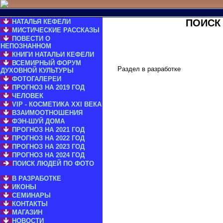
ПОИСК
НАТАЛЬЯ КЕФЕЛИ
МИСТИЧЕСКИЕ РАССКАЗЫ
ПОВЕСТИ О
НЕПОЗНАННОМ
КНИГИ НАТАЛЬИ КЕФЕЛИ
ВСЕМИРНЫЙ ФОРУМ
Раздел в разработке
ДУХОВНОЙ КУЛЬТУРЫ
ФОТОГАЛЕРЕИ
ПРОГНОЗ НА 2019 ГОД
ЧЕЛОВЕК
VIP - КОСМЕТИКА XXI ВЕКА
ВЗАИМООТНОШЕНИЯ
ФЭН-ШУЙ ДОМА
ПРОГНОЗ НА 2021 ГОД
ПРОГНОЗ НА 2022 ГОД
ПРОГНОЗ НА 2023 ГОД
ПРОГНОЗ НА 2024 ГОД
ПОИСК ЛЮДЕЙ ПО ФОТО
В РАЗРАБОТКЕ
ИКОНЫ
СЕМИНАРЫ
КОНТАКТЫ
МАГАЗИН
НОВОСТИ