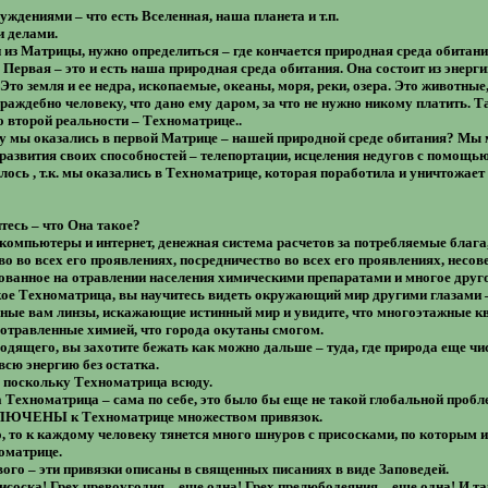
уждениями – что есть Вселенная, наша планета и т.п.
 делами.
 из Матрицы, нужно определиться – где кончается природная среда обитан
Первая – это и есть наша природная среда обитания. Она состоит из энерг
Это земля и ее недра, ископаемые, океаны, моря, реки, озера. Это животные
враждебно человеку, что дано ему даром, за что не нужно никому платить. Т
о второй реальности – Техноматрице..
ему мы оказались в первой Матрице – нашей природной среде обитания? Мы
развития своих способностей – телепортации, исцеления недугов с помощью
лось , т.к. мы оказались в Техноматрице, которая поработила и уничтожает 
тесь – что Она такое?
 компьютеры и интернет, денежная система расчетов за потребляемые благ
о во всех его проявлениях, посредничество во всех его проявлениях, несо
нованное на отравлении населения химическими препаратами и многое друго
кое Техноматрица, вы научитесь видеть окружающий мир другими глазами – 
нные вам линзы, искажающие истинный мир и увидите, что многоэтажные кв
отравленные химией, что города окутаны смогом.
одящего, вы захотите бежать как можно дальше – туда, где природа еще чи
 всю энергию без остатка.
, поскольку Техноматрица всюду.
а Техноматрица – сама по себе, это было бы еще не такой глобальной пробл
КЛЮЧЕНЫ к Техноматрице множеством привязок.
, то к каждому человеку тянется много шнуров с присосками, по которым и
оматрице.
вого – эти привязки описаны в священных писаниях в виде Заповедей.
рисоска! Грех чревоугодия – еще одна! Грех прелюбодеяния – еще одна! И т