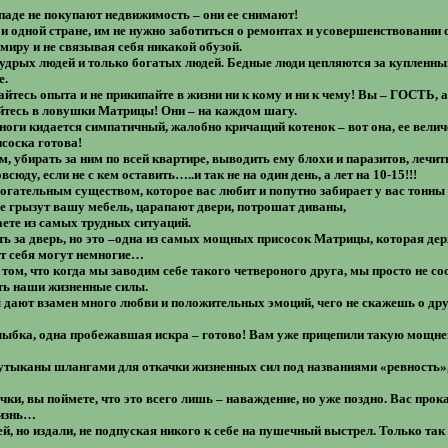
аде не покупают недвижимость – они ее снимают!
и одной стране, им не нужно заботиться о ремонтах и усовершенствовании 
 миру и не связывая себя никакой обузой.
мудрых людей и только богатых людей. Бедные люди цепляются за купленный
е.
йтесь опыта и не прикипайте в жизни ни к кому и ни к чему! Вы – ГОСТЬ, а 
айтесь в ловушки Матрицы! Они – на каждом шагу.
д ноги кидается симпатичный, жалобно кричащий котенок – вот она, ее ве
соска готова!
м, убирать за ним по всей квартире, выводить ему блохи и паразитов, лечит
всюду, если не с кем оставить…..и так не на один день, а лет на 10-15!!!
рогательным существом, которое вас любит и попутно забирает у вас тонны 
е грызут вашу мебель, царапают двери, потрошат диваны,
аете из самых трудных ситуаций.
 за дверь, но это –одна из самых мощных присосок Матрицы, которая держ
от себя могут немногие…
ом, что когда мы заводим себе такого четвероного друга, мы просто не соо
ать наши жизненные силы.
ы дают взамен много любви и положительных эмоций, чего не скажешь о д
лыбка, одна пробежавшая искра – готово! Вам уже прицепили такую мощне
 утыканы шлангами для откачки жизненных сил под названиями «ревность»,
ки, вы поймете, что это всего лишь – наваждение, но уже поздно. Вас прока
жизнь…
, но издали, не подпуская никого к себе на пушечный выстрел. Только так