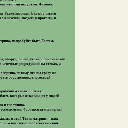
зание нашими недугами. Человек
из Техноматрицы. Будем учиться
 с близкими людьми и врагами, и
трица, попробуйте быть Гостем.
нты, оборудование, усовершенствование
импатичные репродукции на стенах, а
 энергию, потому что вы сразу же
руете родственников и соседей
ранением своих богатств.
облем, которые откачивают у людей
о и счастливо.
о бессмысленно бороться за миллионы
нажить в этой Техноматрице, – ваш
торым вас связывает генетическая