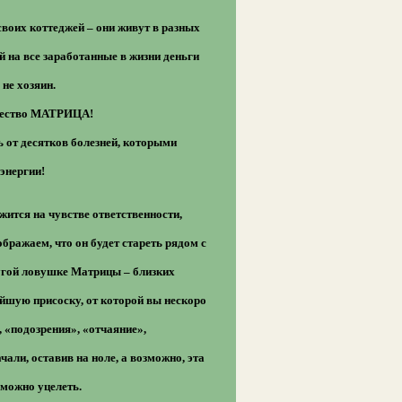
своих коттеджей – они живут в разных
 на все заработанные в жизни деньги
не хозяин.
личество МАТРИЦА!
ь от десятков болезней, которыми
энергии!
ится на чувстве ответственности,
бражаем, что он будет стареть рядом с
ругой ловушке Матрицы – близких
йшую присоску, от которой вы нескоро
 «подозрения», «отчаяние»,
чали, оставив на ноле, а возможно, эта
 можно уцелеть.