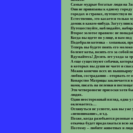
Самые мудрые богатые люди на Зап
Они не привязаны к одному городу 
городах и странах, путешествуя по
Естественно, это касается только 
домик в каком-нибудь Загугулинск
Путешествуйте, наблюдайте, набира
Второе золотое правило: не попад
Когда вы идете по улице, и вам по
Подобрали котенка – хопаньки, при
Теперь вы будете поить его молоко
болеют коты, возить его за собой по
Вдумайтесь! Десять лет ухода за т
А еще существуют собачки, которы
в которых вы души не чаете и спас
Можно конечно всех их вышвырнуть
любви, сострадании – оторвать ее 
Коварство Матрицы заключается в т
нами, писать на пеленки и поглощ
Эти четвероногие присоски хотя б
людях.
Один неосторожный взгляд, одна у
оклемаетесь…
Оглянуться не успеете, как вы уже
«непонимание», и т.д.
Позже, когда разобьются розовые оч
откачка будет продолжаться всю 
Поэтому – любите животных и людей