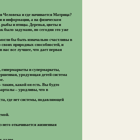
ия Человека и где начинается Матрица?
ии и информации, а на физическом
, рыбы и птицы. Деревья, цветы и
ак было задумано, но сегодня это уже
 могли бы быть изначально счастливы в
 своих природных способностей, и
в нас все лучшее, что дает первая
а, гипермаркеты и супермаркеты,
вершенная, уродующая детей система
е.
таким, какой он есть. Вы будто
арталы – уродливы, что в
ста, где нет системы, подавляющей
емой.
з него откачивается жизненная
ак далее…