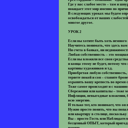
Где у нас слабое место – там и шн
покидает этот мир именно по причи
В следующих уроках мы будем опре
освобождаться от наших слабостей
многое другое.
УРОК 2
Если вы хотите быть хоть немного 
Научитесь понимать, что здесь
Ни счета в банках, ни недвижимост
Любая собственность – это мощна
Если вы вложили все свои средства
и конца этому не будет, потому что
картины художников и т.д.
Приобретая любую собственность, в
теряете покой и сон – ставите брон
охранять вашу крепость во время с
Тоже самое происходит и с машиной
Сбережения или капиталы – тоже м
Инфляция, невыгодные вложения, ба
всю энергию.
И только тот, кто понимает, что о
Нужно просто понять, что вы попали
или квартиру в столице, поскольк
Вы – просто Гость или Наблюдатель
бесценный ОПЫТ, который пригодит
память.