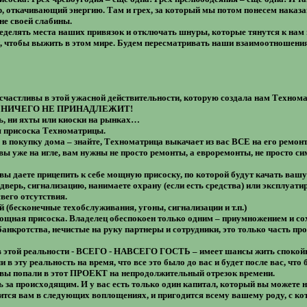
ур, откачивающий энергию. Там и грех, за который мы потом понесем нака
не своей слабины.
делять места наших привязок и отключать шнуры, которые тянутся к нам 
, чтобы выжить в этом мире. Будем пересматривать наши взаимоотношения
счастливы в этой ужасной действительности, которую создала нам Технома
 вам НИЧЕГО НЕ ПРИНАДЛЕЖИТ!
ь, ни яхты или киоски на рынках…
я присоска Техноматрицы.
 в покупку дома – знайте, Техноматрица выкачает из вас ВСЕ на его ремо
 вы уже на игле, вам нужны не просто ремонты, а евроремонты, не просто с
ы даете прицепить к себе мощную присоску, по которой будут качать вашу
едверь, сигнализацию, нанимаете охрану (если есть средства) или эксплуати
вего отсутствия.
 (бесконечные техобслуживания, угоны, сигнализации и т.п.)
ощная присоска. Владелец обеспокоен только одним – приумножением и сох
нкротства, нечистые на руку партнеры и сотрудники, это только часть пр
н в этой реальности - ВСЕГО - НАВСЕГО ГОСТЬ – имеет шансы жить спокойн
 в эту реальность на время, что все это было до вас и будет после вас, чт
у вы попали в этот ПРОЕКТ на непродолжительный отрезок времени.
 за происходящим. И у вас есть только один капитал, который вы можете 
ся вам в следующих воплощениях, и пригодится всему вашему роду, с ко