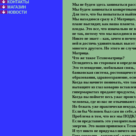
КОНТАКТЫ
Мы не будем здесь заниматься расс
МАГАЗИН
Мы будем заниматься конкретными
НОВОСТИ
Для того, что бы попытаться выйти
Мы находимся сразу в 2 Матрицах. 
плане выглядит, как наша планета. 
плоды. Это все, что изначально не 
не так, потому что мы находимся в
Никто не знает – как, зачем и поч
ней и достичь удивительных высот 
многого другого. Но этого не случи
Матрица.
Что же такое Техноматрица?
Оглядитесь по сторонам и определи
Это телевидение, мобильная связь,
банковская система, ростовщичеств
образования, здравоохранение, ос
Когда вы начнете понимать, что та
вытащите из глаз коварно вставле
гипермаркетах продают продукты, 
Когда вы поймете весь ужас происх
человека, где из нас не откачивают
Но бежать уже практически некуда
Если бы Человек был сам по себе, 
Проблема в том, что все мы ПОД
Если представить это умозрительно
энергия. Это наши привязки к Техн
И тут никто не придумал ничего но
Грех гордыни – хопаньки! - одна п