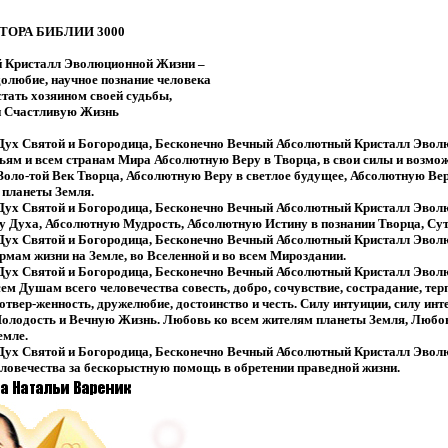
ОРА БИБЛИИ 3000
 Кристалл Эволюционной Жизни –
олюбие, научное познание человека
стать хозяином своей судьбы,
и Счастливую Жизнь
 Дух Святой и Богородица, Бесконечно Вечный Абсолютный Кристалл Эвол
ьям и всем странам Мира Абсолютную Веру в Творца, в свои силы и возмо
оло-той Век Творца, Абсолютную Веру в светлое будущее, Абсолютную Вер
 планеты Земля.
 Дух Святой и Богородица, Бесконечно Вечный Абсолютный Кристалл Эвол
у Духа, Абсолютную Мудрость, Абсолютную Истину в познании Творца, Су
 Дух Святой и Богородица, Бесконечно Вечный Абсолютный Кристалл Эвол
мам жизни на Земле, во Вселенной и во всем Мироздании.
 Дух Святой и Богородица, Бесконечно Вечный Абсолютный Кристалл Эвол
м Душам всего человечества совесть, добро, сочувствие, сострадание, терп
твер-женность, дружелюбие, достоинство и честь. Силу интуиции, силу интел
олодость и Вечную Жизнь. Любовь ко всем жителям планеты Земля, Любовь
емле.
 Дух Святой и Богородица, Бесконечно Вечный Абсолютный Кристалл Эвол
человечества за бескорыстную помощь в обретении праведной жизни.