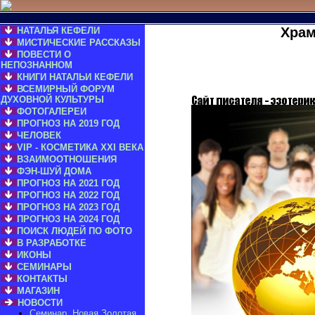
Храм
НАТАЛЬЯ КЕФЕЛИ
МИСТИЧЕСКИЕ РАССКАЗЫ
ПОВЕСТИ О
НЕПОЗНАННОМ
КНИГИ НАТАЛЬИ КЕФЕЛИ
ВСЕМИРНЫЙ ФОРУМ
ДУХОВНОЙ КУЛЬТУРЫ
ФОТОГАЛЕРЕИ
ПРОГНОЗ НА 2019 ГОД
ЧЕЛОВЕК
VIP - КОСМЕТИКА XXI ВЕКА
ВЗАИМООТНОШЕНИЯ
ФЭН-ШУЙ ДОМА
ПРОГНОЗ НА 2021 ГОД
ПРОГНОЗ НА 2022 ГОД
ПРОГНОЗ НА 2023 ГОД
ПРОГНОЗ НА 2024 ГОД
ПОИСК ЛЮДЕЙ ПО ФОТО
В РАЗРАБОТКЕ
ИКОНЫ
СЕМИНАРЫ
КОНТАКТЫ
МАГАЗИН
НОВОСТИ
Семинар „Новая Золотая