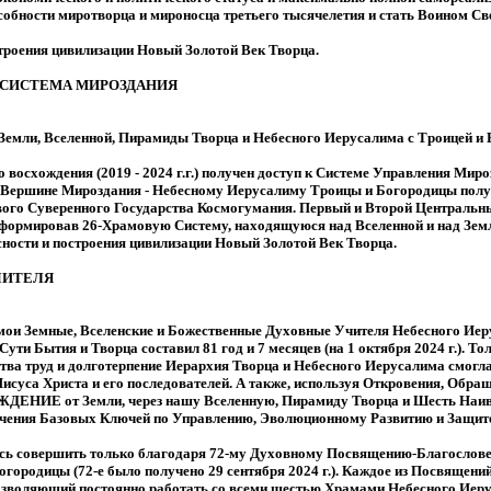
собности миротворца и мироносца третьего тысячелетия и стать Воином С
троения цивилизации Новый Золотой Век Творца.
 СИСТЕМА МИРОЗДАНИЯ
 Земли, Вселенной, Пирамиды Творца и Небесного Иерусалима с Троицей и 
о восхождения (2019 - 2024 г.г.) получен доступ к Системе Управления Мир
 Вершине Мироздания - Небесному Иерусалиму Троицы и Богородицы по
ого Суверенного Государства Космогумания. Первый и Второй Центральн
формировав 26-Храмовую Систему, находящуюся над Вселенной и над Зем
сности и построения цивилизации Новый Золотой Век Творца.
ЧИТЕЛЯ
- мои Земные, Вселенские и Божественные Духовные Учителя Небесного Иер
ути Бытия и Творца составил 81 год и 7 месяцев (на 1 октября 2024 г.). Т
ва труд и долготерпение Иерархия Творца и Небесного Иерусалима смогла 
исуса Христа и его последователей. А также, используя Откровения, Обр
ЖДЕНИЕ от Земли, через нашу Вселенную, Пирамиду Творца и Шесть На
чения Базовых Ключей по Управлению, Эволюционному Развитию и Защите
 совершить только благодаря 72-му Духовному Посвящению-Благослов
городицы (72-е было получено 29 сентября 2024 г.). Каждое из Посвящен
зволяющий постоянно работать со всеми шестью Храмами Небесного Иеру