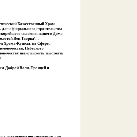
стический Божественный Храм
 для официального строительства
 скорейшего спасения нашего Дома
олотой Век Творца\".
и Храма-Купола, на Сфере,
человечества, Небесного
ловечеству шанс выжить, выстоять
.
ям Доброй Воли, Троицей и
яясь идеальным инструментом для