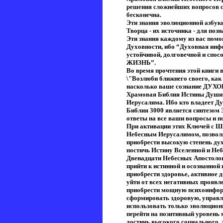
решения сложнейших вопросов с
бесконечна.
Эти знания эволюционной азбуки
Творца - их источника - для поз
Эти знания каждому из вас помо
Духовности, ибо “Духовная инф
устойчивой, долговечной и 
ЖИЗНЬ”.
Во время прочтения этой книги 
\"Возлюби ближнего своего, как 
насколько ваше сознание ДУХО
Храмовая Библия Истины Души 3
Иерусалима. Ибо кто владеет Д
Библия 3000 является синтезом 
ответы на все ваши вопросы и 
При активации этих Ключей с 
Небесным Иерусалимом, позвол
приобрести высокую степень дух
постичь Истину Вселенной и Неб
Двенадцати Небесных Апостолов
прийти к истинной и осознанной 
приобрести здоровье, активное д
уйти от всех негативных проявле
приобрести мощную психоинфор
сформировать здоровую, управля
использовать только эволюцио
перейти на позитивный уровень 
достичь высокого социального, 