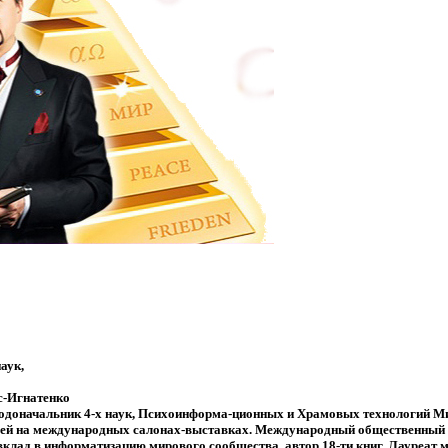
аук,
с-Игнатенко
доначальник 4-х наук, Психоинформа-ционных и Храмовых технологий Ми
алей на международных салонах-выставках. Международный общественный 
клад в информатизацию мирового сообщества, автор 18-ти книг. Лауреат