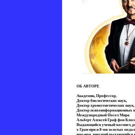
ОБ АВТОРЕ
Академик, Профессор,
Доктор биологических наук,
Доктор хроногенетических наук,
Доктор психоинформационных н
Международный Посол Мира
Альберт Алексей Граф фон Клос
Выдающийся ученый-космист, ро
х Гран-при и 8-ми золотых мед
име-нем, внесший выдающийся в