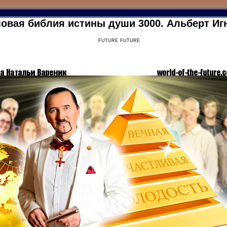
овая библия истины души 3000. Альберт Иг
future future