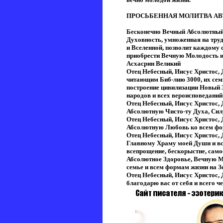
ПРОСЬБЕННАЯ МОЛИТВА АВТ
Бесконечно Вечный Абсолютный
Духовность, умноженная на труд
и Вселенной, позволит каждому 
приобрести Вечную Молодость 
Асхасрин Великий
Отец Небесный, Иисус Христос,
читающим Биб-лию 3000, их сем
построение цивилизации Новый З
народов и всех вероисповеданий
Отец Небесный, Иисус Христос,
Абсолютную Чисто-ту Духа, Сил
Отец Небесный, Иисус Христос,
Абсолютную Любовь ко всем фор
Отец Небесный, Иисус Христос,
Главному Храму моей Души и все
всепрощение, бескорыстие, самоо
Абсолютное Здоровье, Вечную М
семье и всем формам жизни на З
Отец Небесный, Иисус Христос,
благодарю вас от себя и всего 