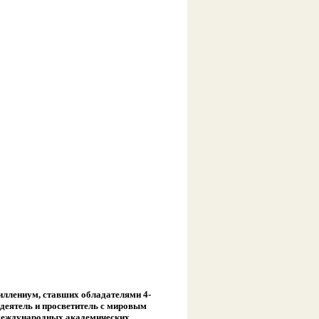
ллениум, ставших обладателями 4-
деятель и просветитель с мировым
 международных академических