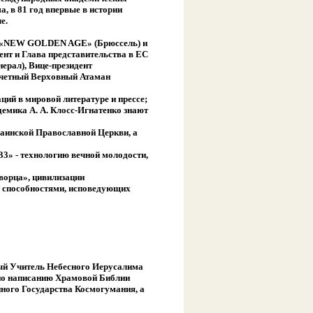
 в 81 год впервые в истории
е.
BL «NEW GOLDEN AGE» (Брюссель) и
нт и Глава представительства в ЕС
ерал), Вице-президент
очетный Верховный Атаман
ций в мировой литературе и прессе;
демика А. А. Клосс-Игнатенко знают
аинской Православной Церкви, а
33» - технологию вечной молодости,
ворца», цивилизации
 способностями, исповедующих
ый Учитель Небесного Иерусалима
по написанию Храмовой Библии
ного Государства Космогумания, а