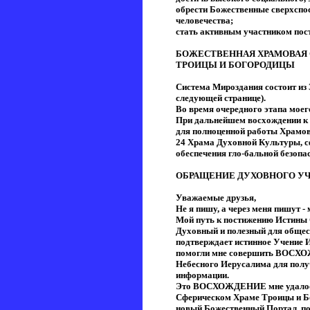
обрести Божественные сверхспо
человечества;
стать активным участником пос
БОЖЕСТВЕННАЯ ХРАМОВАЯ
ТРОИЦЫ И БОГОРОДИЦЫ
Система Мироздания состоит из
следующей странице).
Во время очередного этапа моег
При дальнейшем восхождении к
для полноценной работы Храмов
24 Храма Духовной Культуры, с
обеспечения гло-бальной безопа
ОБРАЩЕНИЕ ДУХОВНОГО У
Уважаемые друзья,
Не я пишу, а через меня пишут 
Мой путь к постижению Истины С
Духовный и полезный для общест
подтверждает истинное Учение И
помогли мне совершить ВОСХО
Небесного Иерусалима для полу
информации.
Это ВОСХОЖДЕНИЕ мне удалось
Сферическом Храме Троицы и Бо
новый Божественный Портал, по