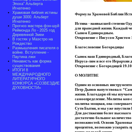
Эпоха” Альберта
Игнатенко
Храмовая библия истины
Формула Храмовой Библии Ист
души 3000. Альберт
Игнатенко
Истина - наивысшей степени О
Прогноз мастера фэн-шуй
для праведной жизни. Каждый че
Реймонда Ло - 2025 год
Сыном Единородным.
Деревянной Змеи
Откровение с Иисусом Христом 1
В гостях у Маэстро на
Рождество
Благословение Богородицы
Размышления писателя о
войне. Вступление -
Сынок наш Единородный, Благосл
Паутина лжи
Ненависть как форма
Иеруса-лим и все его Иерархии
существования
Откровение с Богородицей 19.10
ИТОГИ 8
МЕЖДУНАРОДНОГО
О МОЛИТВЕ
ЛИТЕРАТУРНОГО
КОНКУРСА «СОЗВЕЗДИЕ
Одним из основных инструменто
ДУХОВНОСТИ»
Петр Дынов напутствовал: “Само
жизни. Благодаря ей мы изучаем 
самоопределение. Молитва кон-с
молитва мощная, она совершает 
Сути Бытия, и мы уже впустили 
Для достижения более высокого
достаточно большое количество 
возможностей. Освоив Храмовые
процентов, возможно ускорить п
вечно молодой жизни.