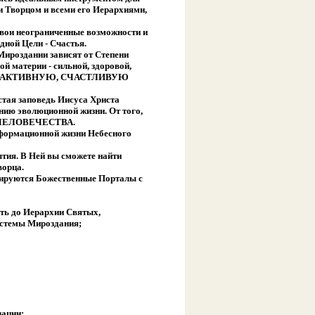
 Творцом и всеми его Иерархиями,
 свои неограниченные возможности и
дной Цели - Счастья.
 Мироздании зависят от Степени
 материи - сильной, здоровой,
ОВУЮ, АКТИВНУЮ, СЧАСТЛИВУЮ
стая заповедь Иисуса Христа
онию эволюционной жизни. От того,
го ЧЕЛОВЕЧЕСТВА.
формационной жизни Небесного
ытия. В Ней вы сможете найти
ворца.
мируются Божественные Порталы с
оть до Иерархии Святых,
истемы Мироздания;
зации;