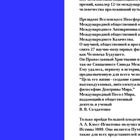
премий, кавалер 12-ти междуна
человечества проложивший путь
Президент Вселенского Ноосфе
Международной общественной ор
Международного Антикриминальн
Международной общественной а
Международного Казачества.
О научной, общественной и прос
снято 27 научно-популярных фил
как Человека Будущего.
Он Православный Христианин и 
так-же Священного Синода Меж
Ему удалось, первому в истории
предназначенную для всего чело
“Цель его жизни - создание еди
высокодуховных, интеллектуал
философию Доктрины Мира.”
Международный Посол Мира,
выдающийся общественный
деятель и ученый
В. В. Солдатенко
Только пройдя большой плодот
А. А. Клосс-Игнатенко получил
Истины 3000. Она является Пут
также для всех представителей 