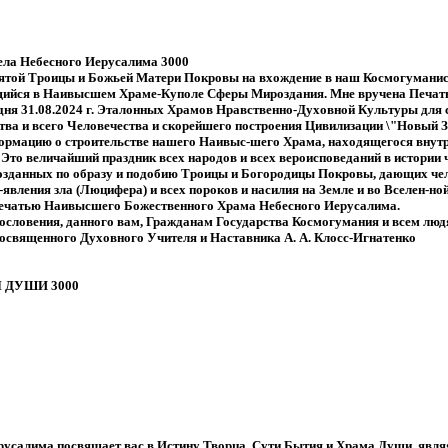
ела Небесного Иерусалима 3000
вятой Троицы и Божьей Матери Покровы на вхождение в наш Космогумани
щийся в Наивысшем Храме-Куполе Сферы Мироздания. Мне вручена Печать
о дня 31.08.2024 г. Эталонных Храмов Нравственно-Духовной Культуры для
ва и всего Человечества и скорейшего построения Цивилизации \"Новый З
формацию о строительстве нашего Наивыс-шего Храма, находящегося внутр
то величайший праздник всех народов и всех вероисповеданий в истории 
созданных по образу и подобию Троицы и Богородицы Покровы, дающих че
явления зла (Люцифера) и всех пороков и насилия на Земле и во Вселен-ной
. Печатью Наивысшего Божественного Храма Небесного Иерусалима.
ословения, данного вам, Гражданам Государства Космогумания и всем люд
Посвященного Духовного Учителя и Наставника А. А. Клосс-Игнатенко
 ДУШИ 3000
усалима посвящает вас в Истину Творца, Сути Бытия и Храма Души, явл