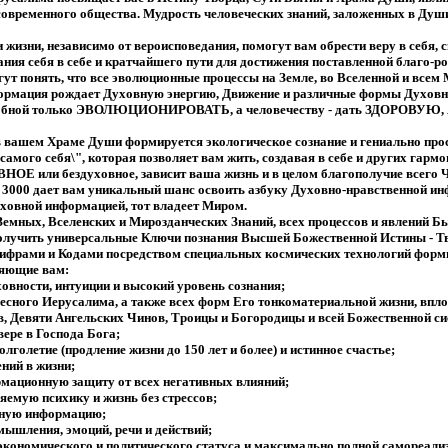
овременного общества. Мудрость человеческих знаний, заложенных в Души
 жизни, независимо от вероисповедания, помогут вам обрести веру в себя,
нания себя в себе и кратчайшего пути для достижения поставленной благо-ро
гут понять, что все эволюционные процессы на Земле, во Вселенной и всем
ормация рождает Духовную энергию, Движение и различные формы Духовной
способной только ЭВОЛЮЦИОНИРОВАТЬ, а человечеству - дать ЗДОР
в вашем Храме Души формируется экологическое сознание и гениально про
самого себя\", которая позволяет вам жить, создавая в себе и других гарм
ВНОЕ или бездуховное, зависит ваша жизнь и в целом благополучие все
000 дает вам уникальный шанс освоить азбуку Духовно-нравственной ин
уховной информацией, тот владеет Миром.
Земных, Вселенских и Мирозданческих Знаний, всех процессов и явлений Б
получить универсальные Ключи познания Высшей Божественной Истины - Т
Шифрами и Кодами посредством специальных космических технологий фор
яющие вам:
овности, интуиции и высокий уровень сознания;
есного Иерусалима, а также всех форм Его тонкоматериальной жизни, впл
, Девяти Ангельских Чинов, Троицы и Богородицы и всей Божественной с
вере в Господа Бога;
олголетие (продление жизни до 150 лет и более) и истинное счастье;
ний в жизни;
мационную защиту от всех негативных влияний;
емую психику и жизнь без стрессов;
нную информацию;
мышления, эмоций, речи и действий;
экономического и политического статуса и максимально полной самореали