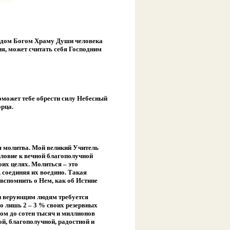
одом Богом Храму Души человека
я, может считать себя Господним
оможет тебе обрести силу Небесный
орца.
я молитва. Мой великий Учитель
словие к вечной благополучной
оих целях. Молиться – это
 соединяя их воедино. Такая
вспомнить о Нем, как об Истине
ми верующим людям требуется
го лишь 2 – 3 % своих резервных
м до сотен тысяч и миллионов
й, благополучной, радостной и