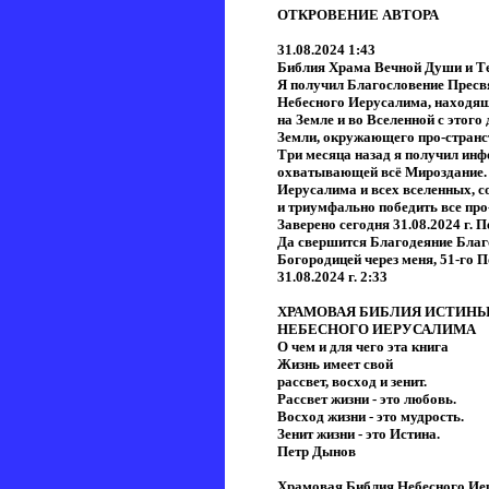
ОТКРОВЕНИЕ АВТОРА
31.08.2024 1:43
Библия Храма Вечной Души и Т
Я получил Благословение Прес
Небесного Иерусалима, находя
на Земле и во Вселенной с этог
Земли, окружающего про-странст
Три месяца назад я получил ин
охватывающей всё Мироздание. Э
Иерусалима и всех вселенных, 
и триумфально победить все про-
Заверено сегодня 31.08.2024 г
Да свершится Благодеяние Благ
Богородицей через меня, 51-го 
31.08.2024 г. 2:33
ХРАМОВАЯ БИБЛИЯ ИСТИНЫ
НЕБЕСНОГО ИЕРУСАЛИМА
О чем и для чего эта книга
Жизнь имеет свой
рассвет, восход и зенит.
Рассвет жизни - это любовь.
Восход жизни - это мудрость.
Зенит жизни - это Истина.
Петр Дынов
Храмовая Библия Небесного Иер