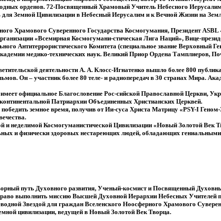
родных орденов. 72-Посвященный Храмовый Учитель Небесного Иерусалима,
 для Земной Цивилизации в Небесный Иерусалим и к Вечной Жизни на Земл
рного Храмового Суверенного Государства Космогумания, Президент AS
ганизации «Всемирная Космогумани-стическая Лига Наций», Вице-президе
ого Антитеррористического Комитета (специальное звание Верховный Ген
кадемии медико-технических наук. Великий Приор Ордена Тамплиеров, П
ветительской деятельности А. А. Клосс-Игнатенко вышло более 800 публика
ьмов. Он – участник более 80 теле- и радиопередач в 30 странах Мира. Ака
имеет официальное Благословение Рос-сийской Православной Церкви, Укр
континентальной Патриархии Объединенных Христианских Церквей.
, победить земное время, получив от Ии-суса Христа Матрицу «PSY-I Геном-
вечества.
ной и неделимой Космогуманистической Цивилизации «Новый Золотой Век Т
ьных и физически здоровых нестареющих людей, обладающих гениальными
ворный путь Духовного развития, Ученый-космист и Посвященный Духовн
 право выполнить миссию Высшей Духовной Иерархии Небесных Учителей 
еводной Звездой для граждан Вселенского Ноосферного Храмового Суверен
земной цивилизации, ведущей в Новый Золотой Век Творца.