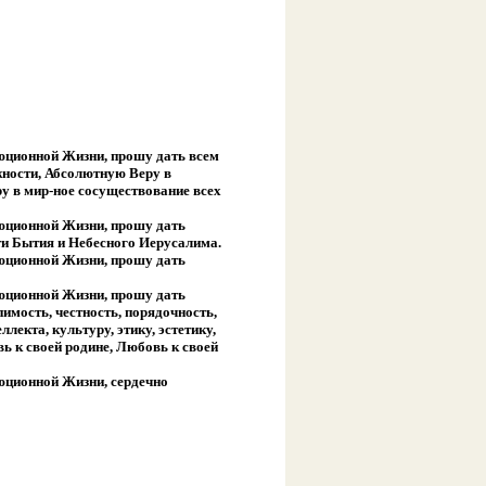
юционной Жизни, прошу дать всем
жности, Абсолютную Веру в
у в мир-ное сосуществование всех
юционной Жизни, прошу дать
ти Бытия и Небесного Иерусалима.
юционной Жизни, прошу дать
юционной Жизни, прошу дать
имость, честность, порядочность,
лекта, культуру, этику, эстетику,
 к своей родине, Любовь к своей
юционной Жизни, сердечно