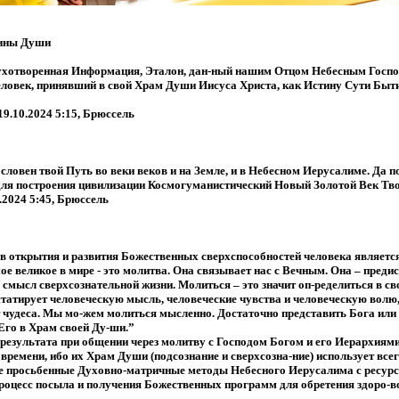
ины Души
духотворенная Информация, Эталон, дан-ный нашим Отцом Небесным Госп
ловек, принявший в свой Храм Души Иисуса Христа, как Истину Сути Быти
9.10.2024 5:15, Брюссель
овен твой Путь во веки веков и на Земле, и в Небесном Иерусалиме. Да п
 для построения цивилизации Космогуманистический Новый Золотой Век Тв
.2024 5:45, Брюссель
в открытия и развития Божественных сверхспособностей человека являетс
е великое в мире - это молитва. Она связывает нас с Вечным. Она – преди
смысл сверхсознательной жизни. Молиться – это значит оп-ределиться в св
татирует человеческую мысль, человеческие чувства и человеческую волю,
чудеса. Мы мо-жем молиться мысленно. Достаточно представить Бога или 
Его в Храм своей Ду-ши.”
 результата при общении через молитву с Господом Богом и его Иерархия
времени, ибо их Храм Души (подсознание и сверхсозна-ние) использует все
 просьбенные Духовно-матричные методы Небесного Иерусалима с ресурсо
роцесс посыла и получения Божественных программ для обретения здоро-во