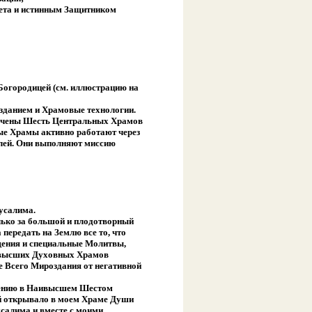
вета и истинным Защитником
Богородицей (см. иллюстрацию на
озданием и Храмовые технологии.
лучены Шесть Центральных Храмов
ые Храмы активно работают через
лей. Они выполняют миссию
усалима.
олько за большой и плодотворный
передать на Землю все то, что
ащения и специальные Молитвы,
ивысших Духовных Храмов
 Всего Мироздания от негативной
ению в Наивысшем Шестом
ий открывало в моем Храме Души
салима и вместе с моими