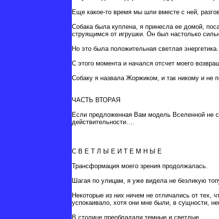
Еще какое-то время мы шли вместе с ней, разгов
Собака была куплена, я принесла ее домой, пос
струящимся от игрушки. Он был настолько сильн
Но это была положительная светлая энергетика.
С этого момента и начался отсчет моего возвра
Собаку я назвала Жоржиком, и так никому и не 
ЧАСТЬ ВТОРАЯ
Если предложенная Вам модель Вселенной не со
действительности….
С В Е Т Л Ы Е И Т Е М Н Ы Е
Трансформация моего зрения продолжалась.
Шагая по улицам, я уже видела не безликую то
Некоторые из них ничем не отличались от тех, 
успокаивало, хотя они мне были, в сущности, н
В столице преобладали темные и светлые.