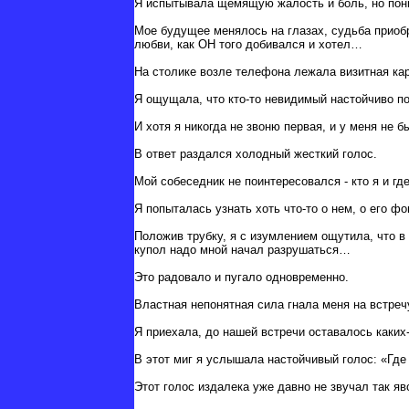
Я испытывала щемящую жалость и боль, но пони
Мое будущее менялось на глазах, судьба приобр
любви, как ОН того добивался и хотел…
На столике возле телефона лежала визитная кар
Я ощущала, что кто-то невидимый настойчиво по
И хотя я никогда не звоню первая, и у меня не 
В ответ раздался холодный жесткий голос.
Мой собеседник не поинтересовался - кто я и гд
Я попыталась узнать хоть что-то о нем, о его ф
Положив трубку, я с изумлением ощутила, что в 
купол надо мной начал разрушаться…
Это радовало и пугало одновременно.
Властная непонятная сила гнала меня на встреч
Я приехала, до нашей встречи оставалось каких-
В этот миг я услышала настойчивый голос: «Где т
Этот голос издалека уже давно не звучал так яв