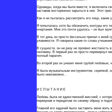
Однажды, когда мы были вместе, я включила св
заставив восторженно зарыться в нее. Этот при
Как я ни пыталась рассмотреть его лицо, какие 
Я попыталась хотя бы обозначить контуры его т
очертания. Мне это почти удалось – он был муж
В тот день он просто бессильно припал к моей г
уязвимости. Я говорила какие-то слова утешения
В сущности, он ни разу не проявил жестокость 
человеку. В первый раз он просто перевернул ме
полный паралич.
Во второй раз он унизил меня грубой любовью, 
Я была музыкальным инструментом, скрипкой, на 
было невозможно…
И С П Ы Т А Н И Е
Любовь была не единственной миссией, с которой
перекроив и переделав по своему образу и под
Главной его задачей было заставить меня жить 
бессильна этому противостоять, молча наблюда