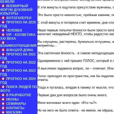
КЕФЕЛИ
ВСЕМИРНЫЙ
В эти минуты я ощутила присутствие мужчины, 
ФОРУМ ДУХОВНОЙ
КУЛЬТУРЫ
Это было просто нежностью, пробным камнем, п
ФОТОГАЛЕРЕИ
ПРОГНОЗ НА 2019
С этой минуты я потеряла счет времени, дни сп
ГОД
Наши первые попытки близости были просто ката
ЧЕЛОВЕК
налетает невидимый НЕКТО, чтобы радостно зан
VIP - КОСМЕТИКА
XXI ВЕКА
Вы смущены, растеряны, буквально оглушены, а
неприятны…
ВЗАИМООТНОШЕНИЯ
ФЭН-ШУЙ ДОМА
Эта хаотичная близость - в самом неподходяще
ПРОГНОЗ НА 2021
ГОД
Одновременно с ней пришел ГОЛОС, который я ни
ПРОГНОЗ НА 2022
ГОД
Я мысленно задавала вопрос, он – отвечал. Или
ПРОГНОЗ НА 2023
ГОД
Голос приходил из пространства, как бы издале
ПРОГНОЗ НА 2024
ответа.
ГОД
ПОИСК ЛЮДЕЙ ПО
Тогда я пугалась, впадая в панику от мысли, ч
ФОТО
В РАЗРАБОТКЕ
Первые два дня вопросов было очень много.
ИКОНЫ
Меня волновал всего один: «Кто ты?»
СЕМИНАРЫ
КОНТАКТЫ
Но на него не было ответа - ни имени, ни образа,
МАГАЗИН