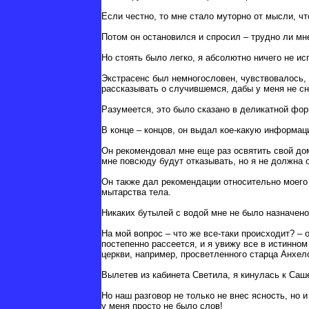
Если честно, то мне стало муторно от мысли, чт
Потом он остановился и спросил – трудно ли мн
Но стоять было легко, я абсолютно ничего не и
Экстрасенс был немногословен, чувствовалось, ч
рассказывать о случившемся, дабы у меня не 
Разумеется, это было сказано в деликатной фор
В конце – концов, он выдал кое-какую информац
Он рекомендовал мне еще раз освятить свой дом
мне повсюду будут отказывать, но я не должна 
Он также дал рекомендации относительно моего 
мытарства тела.
Никаких бутылей с водой мне не было назначено
На мой вопрос – что же все-таки происходит? –
постепенно рассеется, и я увижу все в истинном 
церкви, например, просветленного старца Анхе
Вылетев из кабинета Светила, я кинулась к Саше
Но наш разговор не только не внес ясность, но 
у меня просто не было слов!