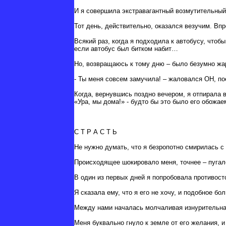
И я совершила экстравагантный возмутительный 
Тот день, действительно, оказался везучим. Вп
Всякий раз, когда я подходила к автобусу, что
если автобус был битком набит…
Но, возвращаюсь к тому дню – было безумно ж
- Ты меня совсем замучила! – жаловался ОН, по
Когда, вернувшись поздно вечером, я отпирала 
«Ура, мы дома!» - будто бы это было его обожа
С Т Р А С Т Ь
Не нужно думать, что я безропотно смирилась с 
Происходящее шокировало меня, точнее – пугало
В один из первых дней я попробовала противос
Я сказала ему, что я его не хочу, и подобное бо
Между нами началась молчаливая изнурительная
Меня буквально гнуло к земле от его желания, 