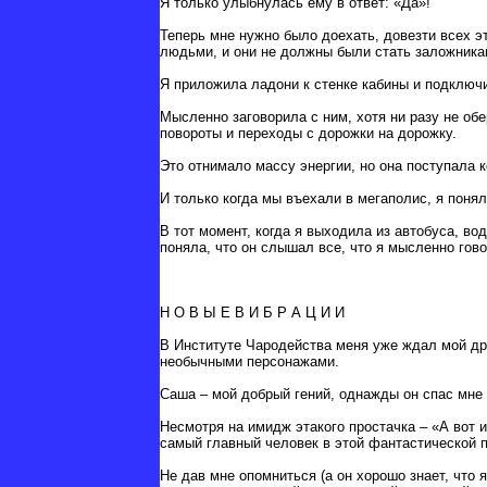
Я только улыбнулась ему в ответ: «Да»!
Теперь мне нужно было доехать, довезти всех э
людьми, и они не должны были стать заложника
Я приложила ладони к стенке кабины и подключи
Мысленно заговорила с ним, хотя ни разу не об
повороты и переходы с дорожки на дорожку.
Это отнимало массу энергии, но она поступала к
И только когда мы въехали в мегаполис, я понял
В тот момент, когда я выходила из автобуса, во
поняла, что он слышал все, что я мысленно го
Н О В Ы Е В И Б Р А Ц И И
В Институте Чародейства меня уже ждал мой дру
необычными персонажами.
Саша – мой добрый гений, однажды он спас мне ж
Несмотря на имидж этакого простачка – «А вот и
самый главный человек в этой фантастической 
Не дав мне опомниться (а он хорошо знает, что 