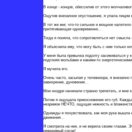
В конце - концов, обессилив от этого молчаливо
Ощутив внезапное опустошение, я упала лицом в
В тот же миг, что-то сильное и мощное налетело
притягивающая одновременно…
Тогда я поняла, что сопротивляться нет смысла 
Я объяснила ему, что могу быть с ним только н
У меня была привычка подолгу засиживаться у к
подгоняя мольбами и какими-то энергетическими
Я мучила его.
Очень часто, засыпая у телевизора, я внезапно 
завихрение, дуновение…
Мои ноздри начинали странно трепетать, и мне 
Потом я ощущала прикосновение его губ. Кажды
незримое НЕЧТО, ощущая нежность и блаженств
Однажды я почувствовала, как моя рука вышла 
движения…
Я смотрела на нее, и не верила своим глазам. 
невидимый сосок!