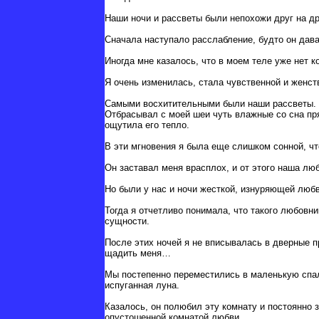
Наши ночи и рассветы были непохожи друг на др
Сначала наступало расслабление, будто он дав
Иногда мне казалось, что в моем теле уже нет 
Я очень изменилась, стала чувственной и женст
Самыми восхитительными были наши рассветы. Он
Отбрасывал с моей шеи чуть влажные со сна пря
ощутила его тепло.
В эти мгновения я была еще слишком сонной, чт
Он заставал меня врасплох, и от этого наша лю
Но были у нас и ночи жесткой, изнуряющей любв
Тогда я отчетливо понимала, что такого любовни
сущности.
После этих ночей я не вписывалась в дверные п
щадить меня…
Мы постепенно переместились в маленькую спаль
испуганная луна.
Казалось, он полюбил эту комнату и постоянно з
опустошенной комнатой любви…