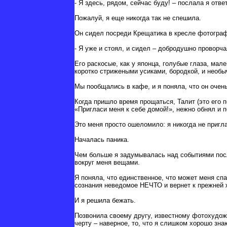
- Я здесь, рядом, сейчас буду! – послала я отв
Пожалуй, я еще никогда так не спешила.
Он сидел посреди Крещатика в кресле фотограф
- Я уже и стоял, и сидел – добродушно проворча
Его раскосые, как у японца, голубые глаза, мал
коротко стрижеными усиками, бородкой, и необ
Мы пообщались в кафе, и я поняла, что он очен
Когда пришло время прощаться, Талит (это его 
«Пригласи меня к себе домой!», нежно обнял и 
Это меня просто ошеломило: я никогда не пригл
Началась паника.
Чем больше я задумывалась над событиями посл
вокруг меня вещами.
Я поняла, что единственное, что может меня спа
сознания неведомое НЕЧТО и вернет к прежней 
И я решила бежать.
Позвонила своему другу, известному фотохудожн
черту – наверное, то, что я слишком хорошо з