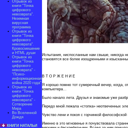
Отрывок из
книги "Точка
цифрового
невозврата".
Неземная
вирусная
программа
Отрывок из
книги "Точка
цифрового
невозврата".
Кровосмешение
и HTML души
Испытания, ниспосланные нам свыше, никогда н
Отрывок из
становятся все более изощренными и изыскан
книги "Точка
цифрового
невозврата" -
"Психо-
В Т О Р Ж Е Н И Е
информационная
война 2020 года"
Я хорошо помню тот сумеречный вечер, когда, о
Отрывок из
компьютера…
книги "Точка
цифрового
Было начало лета. Друзья и знакомые уже разбр
невозврата" -
Сотворение
Передо мной лежала «стопка» неотвеченных элек
Мира
Во Вселенной
Чувство лени и покоя с горчинкой философской
Дождя
Именно в это мгновенье я почувствовала странн
КНИГИ НАТАЛЬИ
мягкими и бесхребетными. Вслед за ним пришло