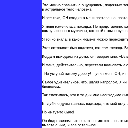
Это можно сравнить с ощущением, подобным тому
в астральное тело человека.
И все-таки, ОН входил в меня постепенно, поэт
У меня изменилась походка. Не представляю, ка
самоуверенного мужчины, который отныне руков
Я точно знала: в какой момент можно переходит
Этот автопилот был надежен, как сам господь Бо
Когда я выходила из дома, он говорил мне: «Выш
И меня, действительно, перестали волновать л
- Не уступай никому дорогу! – учил меня ОН, и 
Самое удивительное, что, шагая напролом, я ни
биополем…
Так сложилось, что в те дни мне необходимо бы
В глубине души таилась надежда, что мой окку
Но не тут-то было!
Он бодро заявил, что хочет посмотреть новые м
вместе с ним, и все остальное…