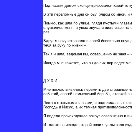
Над нашим домом сконцентрировался какой-то к
В эти переломные дни он был рядом со мной, и я
Помню, как шла по улице, глядя пустыми глазам
слушались меня, в ушах звучали визгливые голо
раз…
Вдруг я почувствовала в своей бессильно опущен
тебя за руку по жизни!»
Так я и шла, ведомая им, совершенно не зная – 
Иногда мне кажется, что он до сих пор ведет м
Д У Х И
Мне посчастливилось пережить две страшные ноч
событий, апогей немыслимой борьбы, ставкой в 
Лежа с открытыми глазами, я поднималась к как
Господь и Иисус, а их темная противоположност
Я видела происходящее вокруг совершенно в ино
И только на исходе второй ночи я услышала изд