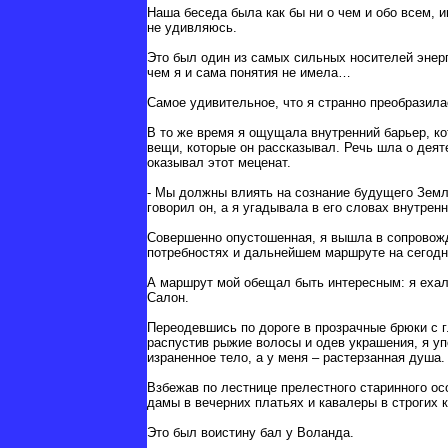
Наша беседа была как бы ни о чем и обо всем, и
не удивляюсь.
Это был один из самых сильных носителей энерги
чем я и сама понятия не имела…
Самое удивительное, что я странно преобразила
В то же время я ощущала внутренний барьер, ко
вещи, которые он рассказывал. Речь шла о деят
оказывал этот меценат.
- Мы должны влиять на сознание будущего Земл
говорил он, а я угадывала в его словах внутр
Совершенно опустошенная, я вышла в сопровожд
потребностях и дальнейшем маршруте на сегод
А маршрут мой обещал быть интересным: я ехала
Салон.
Переодевшись по дороге в прозрачные брюки с г
распустив рыжие волосы и одев украшения, я уп
израненное тело, а у меня – растерзанная душа.
Взбежав по лестнице прелестного старинного ос
дамы в вечерних платьях и кавалеры в строгих 
Это был воистину бал у Воланда.