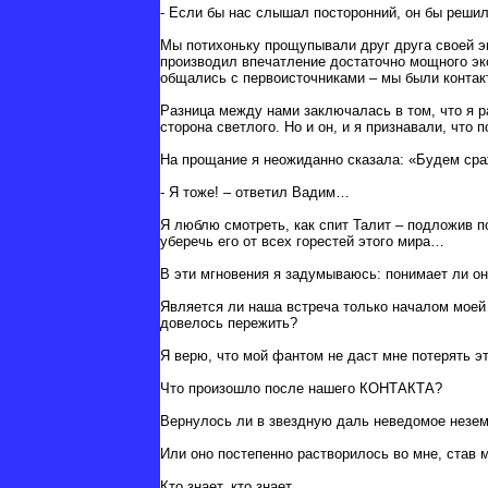
- Если бы нас слышал посторонний, он бы решил
Мы потихоньку прощупывали друг друга своей э
производил впечатление достаточно мощного эк
общались с первоисточниками – мы были контак
Разница между нами заключалась в том, что я р
сторона светлого. Но и он, и я признавали, что
На прощание я неожиданно сказала: «Будем сра
- Я тоже! – ответил Вадим…
Я люблю смотреть, как спит Талит – подложив по
уберечь его от всех горестей этого мира…
В эти мгновения я задумываюсь: понимает ли он
Является ли наша встреча только началом моей
довелось пережить?
Я верю, что мой фантом не даст мне потерять э
Что произошло после нашего КОНТАКТА?
Вернулось ли в звездную даль неведомое незе
Или оно постепенно растворилось во мне, став 
Кто знает, кто знает…