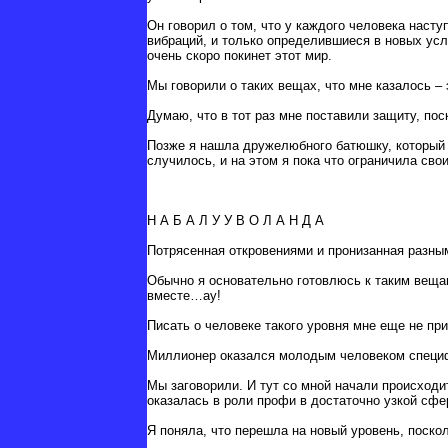
Он говорил о том, что у каждого человека насту
вибраций, и только определившиеся в новых усл
очень скоро покинет этот мир.
Мы говорили о таких вещах, что мне казалось – 
Думаю, что в тот раз мне поставили защиту, по
Позже я нашла дружелюбного батюшку, который 
случилось, и на этом я пока что ограничила св
Н А Б А Л У У В О Л А Н Д А
Потрясенная откровениями и пронизанная разным
Обычно я основательно готовлюсь к таким вещам
вместе…ау!
Писать о человеке такого уровня мне еще не пр
Миллионер оказался молодым человеком специ
Мы заговорили. И тут со мной начали происходи
оказалась в роли профи в достаточно узкой сфе
Я поняла, что перешла на новый уровень, поск