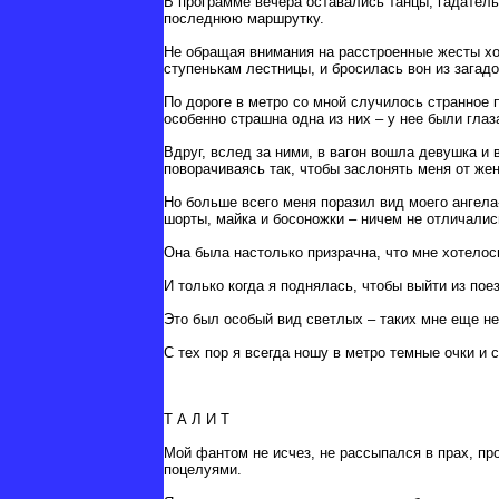
В программе вечера оставались танцы, гадатель
последнюю маршрутку.
Не обращая внимания на расстроенные жесты хо
ступенькам лестницы, и бросилась вон из загад
По дороге в метро со мной случилось странное
особенно страшна одна из них – у нее были гла
Вдруг, вслед за ними, в вагон вошла девушка и 
поворачиваясь так, чтобы заслонять меня от жен
Но больше всего меня поразил вид моего ангела
шорты, майка и босоножки – ничем не отличалис
Она была настолько призрачна, что мне хотелось
И только когда я поднялась, чтобы выйти из пое
Это был особый вид светлых – таких мне еще не
С тех пор я всегда ношу в метро темные очки и 
Т А Л И Т
Мой фантом не исчез, не рассыпался в прах, пр
поцелуями.