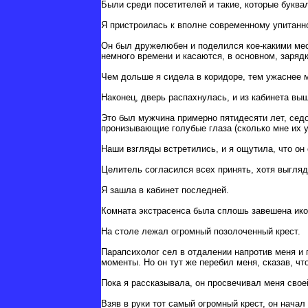
Были среди посетителей и такие, которые буква
Я пристроилась к вполне современному упитанн
Он был дружелюбен и поделился кое-какими ме
немного времени и касаются, в основном, заряд
Чем дольше я сидела в коридоре, тем ужаснее м
Наконец, дверь распахнулась, и из кабинета вы
Это был мужчина примерно пятидесяти лет, седо
пронизывающие голубые глаза (сколько мне их у
Наши взгляды встретились, и я ощутила, что он
Целитель согласился всех принять, хотя выгля
Я зашла в кабинет последней.
Комната экстрасенса была сплошь завешена ико
На столе лежал огромный позолоченный крест.
Парапсихолог сел в отдалении напротив меня и 
моменты. Но он тут же перебил меня, сказав, что
Пока я рассказывала, он просвечивал меня свое
Взяв в руки тот самый огромный крест, он начал