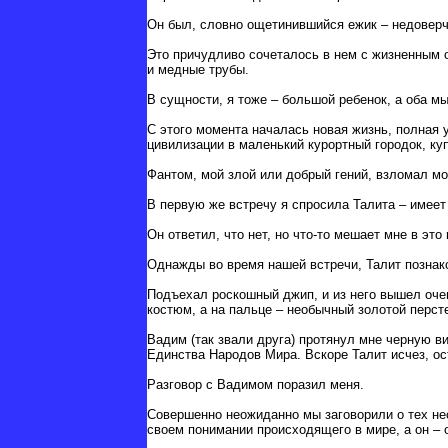
Он был, словно ощетинившийся ежик – недовер
Это причудливо сочеталось в нем с жизненным 
и медные трубы.
В сущности, я тоже – большой ребенок, а оба м
С этого момента началась новая жизнь, полная 
цивилизации в маленький курортный городок, ку
Фантом, мой злой или добрый гений, взломал м
В первую же встречу я спросила Талита – имеет
Он ответил, что нет, но что-то мешает мне в эт
Однажды во время нашей встречи, Талит познак
Подъехал роскошный джип, и из него вышел оче
костюм, а на пальце – необычный золотой перст
Вадим (так звали друга) протянул мне черную в
Единства Народов Мира. Вскоре Талит исчез, ост
Разговор с Вадимом поразил меня.
Совершенно неожиданно мы заговорили о тех не
своем понимании происходящего в мире, а он – 