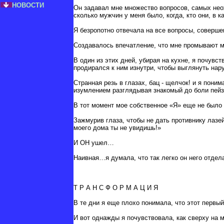
НОВОСТИ
Он задавал мне множество вопросов, самых неож
сколько мужчин у меня было, когда, кто они, в 
Я безропотно отвечала на все вопросы, соверше
Создавалось впечатление, что мне промывают м
В один из этих дней, убирая на кухне, я почувс
продирался к ним изнутри, чтобы выглянуть нар
Странная резь в глазах, бац - щелчок! и я пони
изумлением разглядывая знакомый до боли пе
В тот момент мое собственное «Я» еще не было 
Зажмурив глаза, чтобы не дать противнику лазей
моего дома ты не увидишь!»
И ОН ушел…
Наивная…я думала, что так легко он него отдел
Т Р А Н С Ф О Р М А Ц И Я
В те дни я еще плохо понимала, что этот первый
И вот однажды я почувствовала, как сверху на 