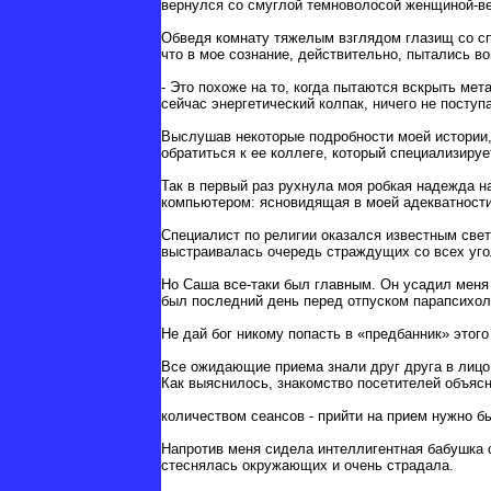
вернулся со смуглой темноволосой женщиной-в
Обведя комнату тяжелым взглядом глазищ со сп
что в мое сознание, действительно, пытались во
- Это похоже на то, когда пытаются вскрыть ме
сейчас энергетический колпак, ничего не поступ
Выслушав некоторые подробности моей истории, 
обратиться к ее коллеге, который специализируе
Так в первый раз рухнула моя робкая надежда н
компьютером: ясновидящая в моей адекватности
Специалист по религии оказался известным свет
выстраивалась очередь страждущих со всех уго
Но Саша все-таки был главным. Он усадил меня 
был последний день перед отпуском парапсихол
Не дай бог никому попасть в «предбанник» этого
Все ожидающие приема знали друг друга в лицо,
Как выяснилось, знакомство посетителей объяс
количеством сеансов - прийти на прием нужно бы
Напротив меня сидела интеллигентная бабушка 
стеснялась окружающих и очень страдала.