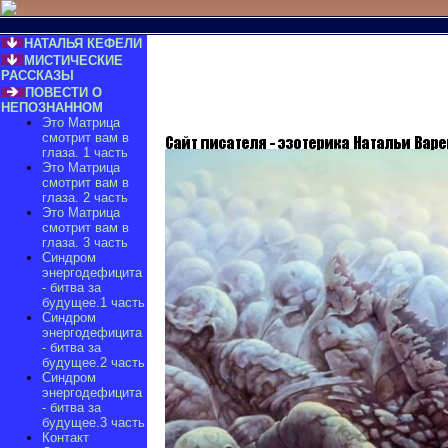
НАТАЛЬЯ КЕФЕЛИ
МИСТИЧЕСКИЕ
РАССКАЗЫ
ПОВЕСТИ О
НЕПОЗНАННОМ
Это Матрица
смотрит вам в
глаза. 1 часть
Это Матрица
смотрит вам в
глаза. 2 часть
Это Матрица
смотрит вам в
глаза. 3 часть
Синдром
энергодефицита
- битва за
будущее.1 часть
Синдром
энергодефицита
- битва за
будущее.2 часть
Синдром
энергодефицита
- битва за
будущее.3 часть
Контакт