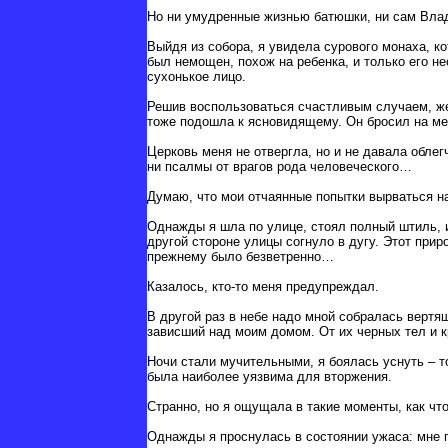
Но ни умудренные жизнью батюшки, ни сам Влад
Выйдя из собора, я увидела сурового монаха, к
был немощен, похож на ребенка, и только его н
сухонькое лицо.
Решив воспользоваться счастливым случаем, же
тоже подошла к ясновидящему. Он бросил на м
Церковь меня не отвергла, но и не давала обле
ни псалмы от врагов рода человеческого…
Думаю, что мои отчаянные попытки вырваться н
Однажды я шла по улице, стоял полный штиль, и
другой стороне улицы согнуло в дугу. Этот прир
прежнему было безветренно…
Казалось, кто-то меня предупреждал.
В другой раз в небе надо мной собралась вертящ
зависший над моим домом. От их черных тел и 
Ночи стали мучительными, я боялась уснуть – т
была наиболее уязвима для вторжения.
Странно, но я ощущала в такие моменты, как чт
Однажды я проснулась в состоянии ужаса: мне по