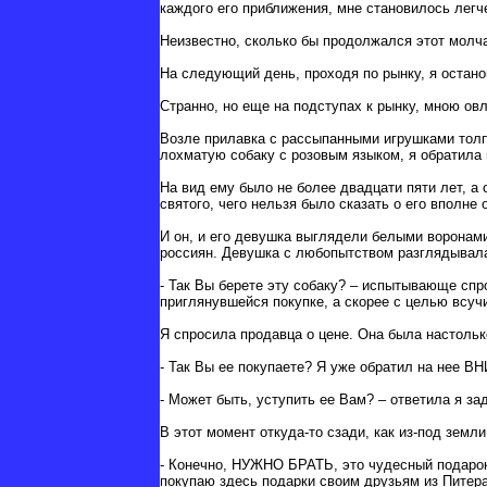
каждого его приближения, мне становилось легч
Неизвестно, сколько бы продолжался этот молча
На следующий день, проходя по рынку, я остан
Странно, но еще на подступах к рынку, мною ов
Возле прилавка с рассыпанными игрушками тол
лохматую собаку с розовым языком, я обратила 
На вид ему было не более двадцати пяти лет, а
святого, чего нельзя было сказать о его вполне
И он, и его девушка выглядели белыми воронами
россиян. Девушка с любопытством разглядывала
- Так Вы берете эту собаку? – испытывающе спр
приглянувшейся покупке, а скорее с целью всуч
Я спросила продавца о цене. Она была настольк
- Так Вы ее покупаете? Я уже обратил на нее 
- Может быть, уступить ее Вам? – ответила я з
В этот момент откуда-то сзади, как из-под земл
- Конечно, НУЖНО БРАТЬ, это чудесный подарок 
покупаю здесь подарки своим друзьям из Пите