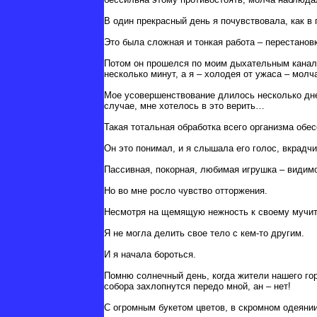
В один прекрасный день я почувствовала, как в 
Это была сложная и тонкая работа – перестанов
Потом он прошелся по моим дыхательным канал
несколько минут, а я – холодея от ужаса – мол
Мое усовершенствование длилось несколько дней
случае, мне хотелось в это верить…
Такая тотальная обработка всего организма обе
Он это понимал, и я слышала его голос, вкрад
Пассивная, покорная, любимая игрушка – видимо
Но во мне росло чувство отторжения.
Несмотря на щемящую нежность к своему мучит
Я не могла делить свое тело с кем-то другим.
И я начала бороться.
Помню солнечный день, когда жители нашего го
собора захлопнутся передо мной, ан – нет!
С огромным букетом цветов, в скромном одеянии