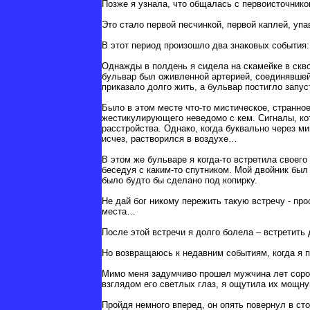
Позже я узнала, что общалась с первоисточнико
Это стало первой песчинкой, первой каплей, уп
В этот период произошло два знаковых события
Однажды в полдень я сидела на скамейке в сквоз
бульвар был оживленной артерией, соединявшей
приказало долго жить, а бульвар постигло запус
Было в этом месте что-то мистическое, странно
жестикулирующего неведомо с кем. Сигналы, ко
расстройства. Однако, когда буквально через ми
исчез, растворился в воздухе…
В этом же бульваре я когда-то встретила своег
беседуя с каким-то спутником. Мой двойник был
было будто бы сделано под копирку.
Не дай бог никому пережить такую встречу - про
места…
После этой встречи я долго болела – встретить
Но возвращаюсь к недавним событиям, когда я п
Мимо меня задумчиво прошел мужчина лет сорок
взглядом его светлых глаз, я ощутила их мощну
Пройдя немного вперед, он опять повернул в сто