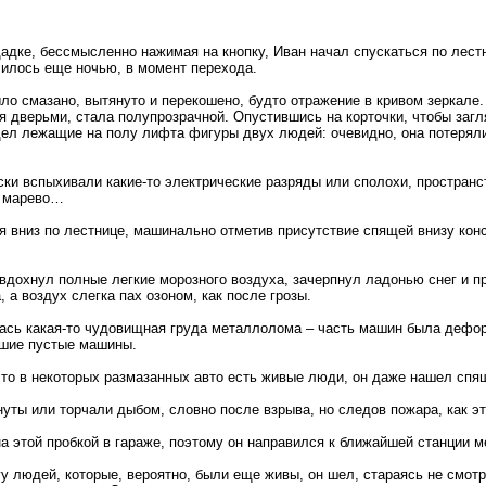
адке, бессмысленно нажимая на кнопку, Иван начал спускаться по лестн
чилось еще ночью, в момент перехода.
о смазано, вытянуто и перекошено, будто отражение в кривом зеркале.
 дверьми, стала полупрозрачной. Опустившись на корточки, чтобы заг
ел лежащие на полу лифта фигуры двух людей: очевидно, она потеряли
ки вспыхивали какие-то электрические разряды или сполохи, простран
е марево…
я вниз по лестнице, машинально отметив присутствие спящей внизу конс
вдохнул полные легкие морозного воздуха, зачерпнул ладонью снег и п
 а воздух слегка пах озоном, как после грозы.
лась какая-то чудовищная груда металлолома – часть машин была дефо
вшие пустые машины.
то в некоторых размазанных авто есть живые люди, он даже нашел спя
ты или торчали дыбом, словно после взрыва, но следов пожара, как э
 этой пробкой в гараже, поэтому он направился к ближайшей станции м
у людей, которые, вероятно, были еще живы, он шел, стараясь не смотр