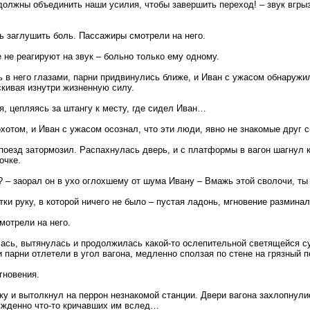
жны объединить наши усилия, чтобы завершить переход! – звук вгрызал
сь заглушить боль. Пассажиры смотрели на него.
 не реагируют на звук – больно только ему одному.
в него глазами, парни придвинулись ближе, и Иван с ужасом обнаружил 
скивая изнутри жизненную силу.
, цепляясь за штангу к месту, где сидел Иван…
хотом, и Иван с ужасом осознал, что эти люди, явно не знакомые друг 
поезд затормозил. Распахнулась дверь, и с платформы в вагон шагнул 
очке.
? – заорал он в ухо оглохшему от шума Ивану – Вмажь этой сволочи, т
и руку, в которой ничего не было – пустая ладонь, мгновение разминал
отрели на него.
ась, вытянулась и продолжилась какой-то ослепительной светящейся су
 и парни отлетели в угол вагона, медленно сползая по стене на грязный 
гновения.
ку и вытолкнул на перрон незнакомой станции. Двери вагона захлопнули
ужденно что-то кричавших им вслед…