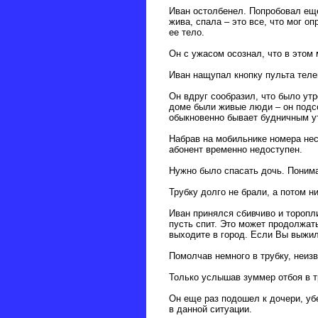
Иван остолбенел. Попробовал еще
жива, спала – это все, что мог 
ее тело.
Он с ужасом осознал, что в этом 
Иван нащупал кнопку пульта теле
Он вдруг сообразил, что было ут
доме были живые люди – он подсо
обыкновенно бывает будничным ут
Набрав на мобильнике номера нес
абонент временно недоступен.
Нужно было спасать дочь. Понима
Трубку долго не брали, а потом н
Иван принялся сбивчиво и торопли
пусть спит. Это может продолжать
выходите в город. Если Вы выжил
Помолчав немного в трубку, неизв
Только услышав зуммер отбоя в тр
Он еще раз подошел к дочери, убе
в данной ситуации.