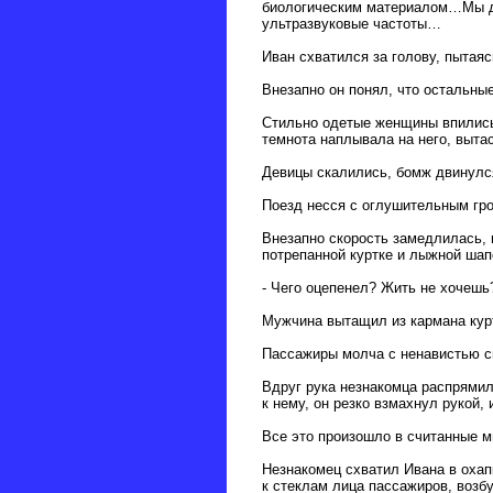
биологическим материалом…Мы дол
ультразвуковые частоты…
Иван схватился за голову, пытая
Внезапно он понял, что остальные
Стильно одетые женщины впились 
темнота наплывала на него, выта
Девицы скалились, бомж двинулся
Поезд несся с оглушительным гро
Внезапно скорость замедлилась, 
потрепанной куртке и лыжной шап
- Чего оцепенел? Жить не хочешь
Мужчина вытащил из кармана куртк
Пассажиры молча с ненавистью см
Вдруг рука незнакомца распрямил
к нему, он резко взмахнул рукой,
Все это произошло в считанные м
Незнакомец схватил Ивана в охап
к стеклам лица пассажиров, возб