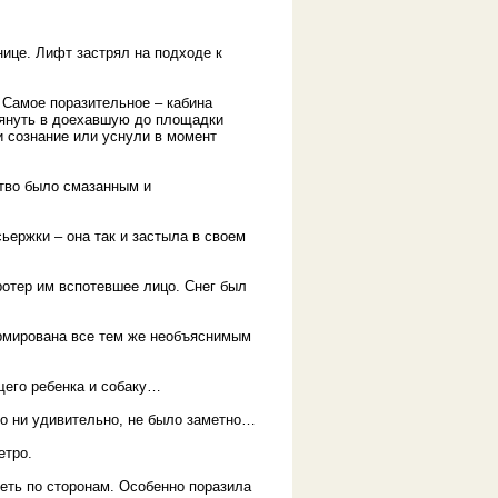
ице. Лифт застрял на подходе к
 Самое поразительное – кабина
лянуть в доехавшую до площадки
 сознание или уснули в момент
ство было смазанным и
ьержки – она так и застыла в своем
ротер им вспотевшее лицо. Снег был
рмирована все тем же необъяснимым
щего ребенка и собаку…
то ни удивительно, не было заметно…
етро.
еть по сторонам. Особенно поразила