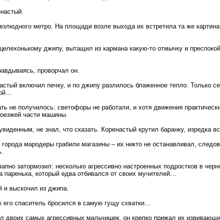
енастый.
езлюдного метро. На площади возле выхода их встретила та же картин
целехонькому джипу, вытащил из кармана какую-то отмычку и преспокой
равдываясь, проворчал он.
астый включил печку, и по джипу разлилось блаженное тепло. Только се
шой…
ть не получилось: светофоры не работали, и хотя движения практически
роезжей части машины.
виденным, не знал, что сказать. Коренастый крутил баранку, изредка в
х города мародеры грабили магазины – их никто не останавливал, следо
.
запно затормозил: несколько агрессивно настроенных подростков в черн
а паренька, который едва отбивался от своих мучителей…
й и выскочил из джипа.
к его спаситель бросился в самую гущу схватки…
л двоих самых агрессивных мальчишек, он крепко прижал их извивающи