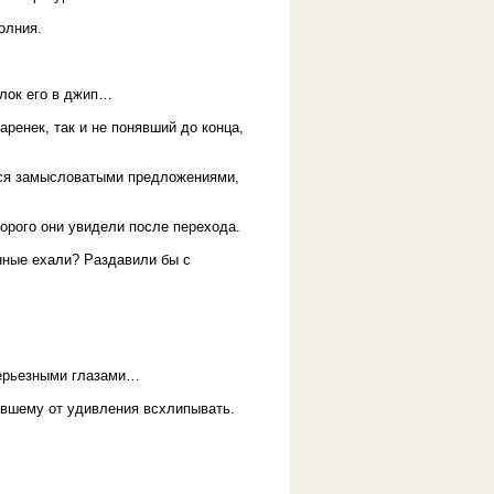
олния.
олок его в джип…
аренек, так и не понявший до конца,
лся замысловатыми предложениями,
торого они увидели после перехода.
анные ехали? Раздавили бы с
серьезными глазами…
тавшему от удивления всхлипывать.