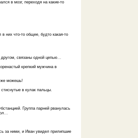
ся в мозг, переходя на какие-то
в них что-то общее, будто какая-то
с другом, связаны одной цепью…
коренастый крепкий мужчина в
ы же можешь!
 стиснутые в кулак пальцы.
бстанцией. Группа парней рванулась
пол…
сь за ними, и Иван увидел прилипшие