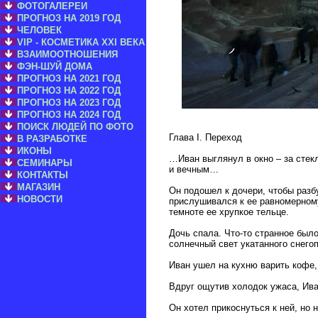
ФОТОГАЛЕРЕИ
ПРОГНОЗ НА 2019 ГОД
ЧЕЛОВЕК
VIP - КОСМЕТИКА XXI ВЕКА
ВЗАИМООТНОШЕНИЯ
ФЭН-ШУЙ ДОМА
ПРОГНОЗ НА 2021 ГОД
ПРОГНОЗ НА 2022 ГОД
ПРОГНОЗ НА 2023 ГОД
ПРОГНОЗ НА 2024 ГОД
ПОИСК ЛЮДЕЙ ПО ФОТО
Глава I. Переход
В РАЗРАБОТКЕ
ИКОНЫ
…Иван выглянул в окно – за стек
СЕМИНАРЫ
и вечным…
КОНТАКТЫ
МАГАЗИН
Он подошел к дочери, чтобы разбу
НОВОСТИ
прислушивался к ее равномерному
темноте ее хрупкое тельце.
Дочь спала. Что-то странное было
солнечный свет укатанного снего
Иван ушел на кухню варить кофе
Вдруг ощутив холодок ужаса, Ива
Он хотел прикоснуться к ней, но 