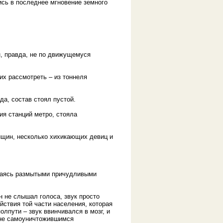
ись в последнее мгновение земного
н, правда, не по движущемуся
их рассмотреть – из тоннеля
да, состав стоял пустой.
ия станций метро, стояла
нщин, несколько хихикающих девиц и
екаясь размытыми причудливыми
 не слышал голоса, звук просто
ствия той части населения, которая
лпути – звук ввинчивался в мозг, и
 не самоуничтожившимся