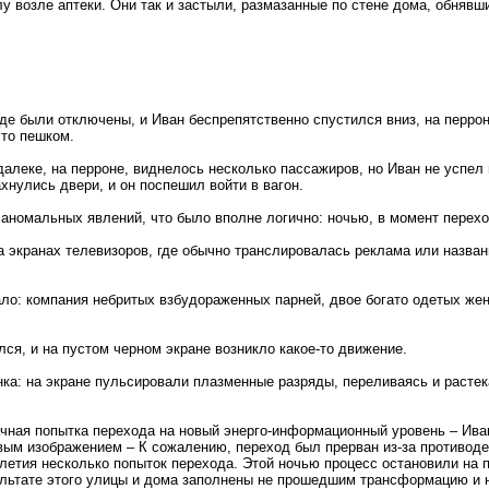
у возле аптеки. Они так и застыли, размазанные по стене дома, обнявш
де были отключены, и Иван беспрепятственно спустился вниз, на перро
сто пешком.
алеке, на перроне, виднелось несколько пассажиров, но Иван не успел 
хнулись двери, и он поспешил войти в вагон.
 аномальных явлений, что было вполне логично: ночью, в момент перехо
 на экранах телевизоров, где обычно транслировалась реклама или назван
ло: компания небритых взбудораженных парней, двое богато одетых же
ся, и на пустом черном экране возникло какое-то движение.
инка: на экране пульсировали плазменные разряды, переливаясь и раст
чная попытка перехода на новый энерго-информационный уровень – Иван
вым изображением – К сожалению, переход был прерван из-за противодей
етия несколько попыток перехода. Этой ночью процесс остановили на по
зультате этого улицы и дома заполнены не прошедшим трансформацию и