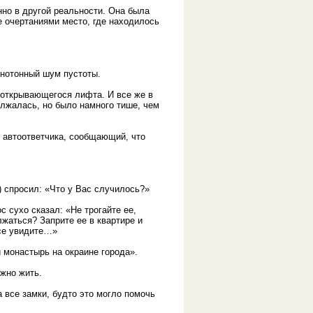
нно в другой реальности. Она была
е очертаниями место, где находилось
онотонный шум пустоты.
а открывающегося лифта. И все же в
лжалась, но было намного тише, чем
с автоответчика, сообщающий, что
) спросил: «Что у Вас случилось?»
 сухо сказал: «Не трогайте ее,
лжаться? Заприте ее в квартире и
все увидите…»
 монастырь на окраине города».
ужно жить.
 все замки, будто это могло помочь