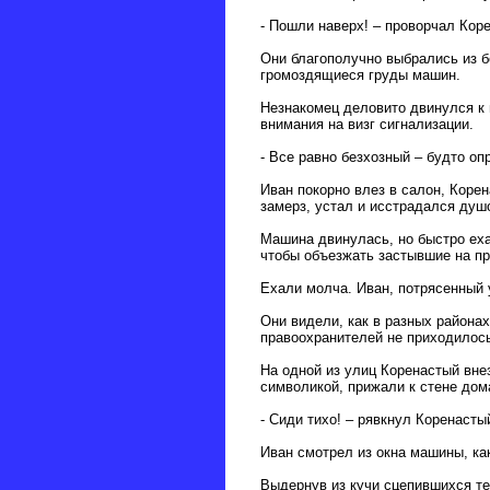
- Пошли наверх! – проворчал Кор
Они благополучно выбрались из б
громоздящиеся груды машин.
Незнакомец деловито двинулся к 
внимания на визг сигнализации.
- Все равно безхозный – будто оп
Иван покорно влез в салон, Корен
замерз, устал и исстрадался ду
Машина двинулась, но быстро еха
чтобы объезжать застывшие на п
Ехали молча. Иван, потрясенный у
Они видели, как в разных района
правоохранителей не приходилось
На одной из улиц Коренастый вне
символикой, прижали к стене дом
- Сиди тихо! – рявкнул Коренасты
Иван смотрел из окна машины, ка
Выдернув из кучи сцепившихся те