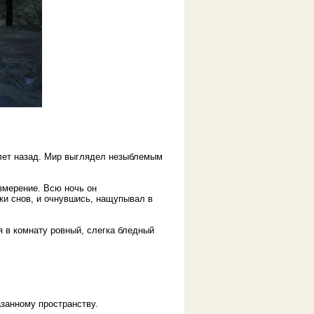
 лет назад. Мир выглядел незыблемым
измерение. Всю ночь он
ки снов, и очнувшись, нащупывал в
я в комнату ровный, слегка бледный
азанному пространству.