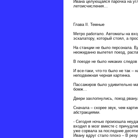
Ивана целующаяся парочка на угл
летоисчисления…
Глава II. Темные
Метро работало. Автоматы на вхо
эскалатору, который стоял, а про
На станции не было персонала. Вд
неожиданно вылетел поезд, распа
В поезде не было никаких следов
И все-таки, что-то было не так –
неподвижная черная картинка.
Пассажиров было удивительно ма
бомж…
Двери захлопнулись, поезд рванул
Сначала – скорее звук, чем карт
абстракциями.
- Сегодня ночью произошла неуда
входил в мозг вместе с причудли
уже сорвала за последние десятил
Ивану вдруг стало плохо – В ре