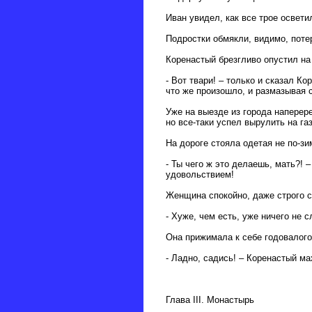
Иван увидел, как все трое освет
Подростки обмякли, видимо, пот
Коренастый брезгливо опустил на
- Вот твари! – только и сказал К
что же произошло, и размазывая с
Уже на выезде из города напере
но все-таки успел вырулить на г
На дороге стояла одетая не по-з
- Ты чего ж это делаешь, мать?!
удовольствием!
Женщина спокойно, даже строго с
- Хуже, чем есть, уже ничего не с
Она прижимала к себе годовалог
- Ладно, садись! – Коренастый м
Глава III. Монастырь