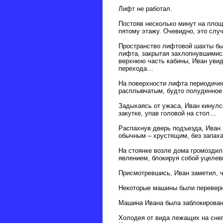
Лифт не работал.
Постояв несколько минут на площ
пятому этажу. Очевидно, это слу
Пространство лифтовой шахты был
лифта, закрытая захлопнувшимися
верхнюю часть кабины, Иван увид
перехода…
На поверхности лифта периодичес
расплывчатым, будто полуденно
Задыхаясь от ужаса, Иван кинулс
закутке, упав головой на стол…
Распахнув дверь подъезда, Иван 
обычным – хрустящим, без запаха,
На стоянке возле дома громозди
явлением, блокируя собой уцеле
Присмотревшись, Иван заметил, ч
Некоторые машины были переверну
Машина Ивана была заблокирована
Холодея от вида лежащих на снег