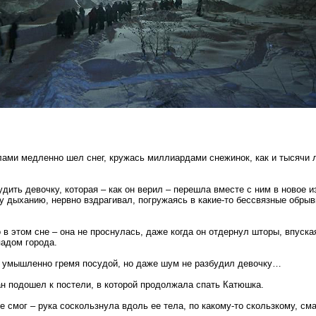
лами медленно шел снег, кружась миллиардами снежинок, как и тысячи
дить девочку, которая – как он верил – перешла вместе с ним в новое 
 дыханию, нервно вздрагивал, погружаясь в какие-то бессвязные обрыв
 в этом сне – она не проснулась, даже когда он отдернул шторы, впуска
падом города.
, умышленно гремя посудой, но даже шум не разбудил девочку…
н подошел к постели, в которой продолжала спать Катюшка.
не смог – рука соскользнула вдоль ее тела, по какому-то скользкому, см