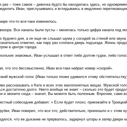
 раз – тоже самое – девочка будто бы находилась здесь, но одновреме
определить Иван, прислушиваясь и вглядываясь в медленно перетекающе
мире что-то все-таки изменилось.
визора. Все каналы были пусты – менялась только цифра канала под м
ро буднего дня, а он еще не слышал шума у соседей за стеной или звук
знательно отметил, как пару раз хлопала дверь подъезда. Жизнь продо
ром в центре города.
кольких знакомых, Иван услышал в ответ либо долгие гудки, либо голо
я, что это бессмысленно, Иван все-таки набрал номер «скорой».
изкий мужской голос (Иван только позже удивился этому обстоятельству
во рассказывать о Кате и всех этих малопонятных вещах. Мужской голос
ся достаточно долго. Никто вообще не знает – сколько это будет продо
и и звоните сюда – значит, Вы можете быть полезным. Впрочем, сами 
естный собеседник добавил: « Если будет плохо, приезжайте в Троицкий
убке, Иван поверил, что все это, действительно, произошло и с этим н
дился, что ее дыхание не прервалось, задернул шторы и запер двери на