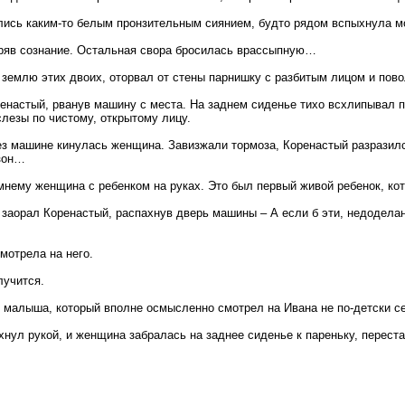
ились каким-то белым пронзительным сиянием, будто рядом вспыхнула м
еряв сознание. Остальная свора бросилась врассыпную…
 землю этих двоих, оторвал от стены парнишку с разбитым лицом и пов
оренастый, рванув машину с места. На заднем сиденье тихо всхлипывал п
лезы по чистому, открытому лицу.
рез машине кинулась женщина. Завизжали тормоза, Коренастый разрази
азон…
имнему женщина с ребенком на руках. Это был первый живой ребенок, ко
 – заорал Коренастый, распахнув дверь машины – А если б эти, недодел
мотрела на него.
лучится.
о малыша, который вполне осмысленно смотрел на Ивана не по-детски 
ахнул рукой, и женщина забралась на заднее сиденье к пареньку, перес