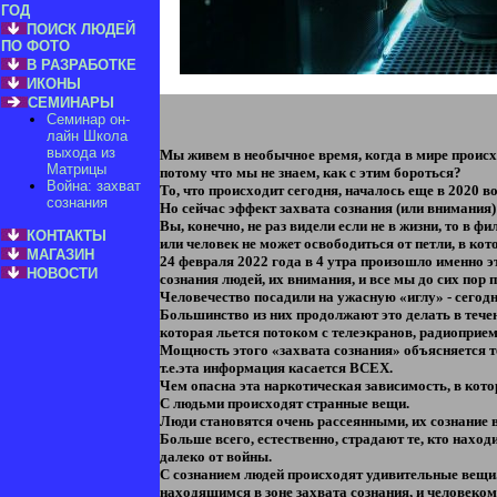
ГОД
ПОИСК ЛЮДЕЙ
ПО ФОТО
В РАЗРАБОТКЕ
ИКОНЫ
СЕМИНАРЫ
Семинар он-
лайн Школа
выхода из
Мы живем в необычное время, когда в мире происхо
Матрицы
потому что мы не знаем, как с этим бороться?
Война: захват
То, что происходит сегодня, началось еще в 2020 в
сознания
Но сейчас эффект захвата сознания (или внимания
Вы, конечно, не раз видели если не в жизни, то в 
КОНТАКТЫ
или человек не может освободиться от петли, в к
МАГАЗИН
24 февраля 2022 года в 4 утра произошло именно э
НОВОСТИ
сознания людей, их внимания, и все мы до сих пор 
Человечество посадили на ужасную «иглу» - сегод
Большинство из них продолжают это делать в тече
которая льется потоком с телеэкранов, радиоприем
Мощность этого «захвата сознания» объясняется те
т.е.эта информация касается ВСЕХ.
Чем опасна эта наркотическая зависимость, в кот
С людьми происходят странные вещи.
Люди становятся очень рассеянными, их сознание 
Больше всего, естественно, страдают те, кто наход
далеко от войны.
С сознанием людей происходят удивительные вещи
находящимся в зоне захвата сознания, и человеком,