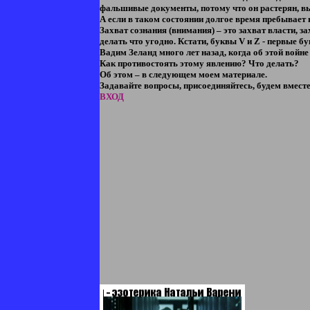
фальшивые документы, потому что он растерян, выб
А если в таком состоянии долгое время пребывает 
Захват сознания (внимания) – это захват власти, 
делать что угодно. Кстати, буквы V и Z - первые б
Вадим Зеланд много лет назад, когда об этой войне
Как противостоять этому явлению? Что делать?
Об этом – в следующем моем материале.
Задавайте вопросы, присоединяйтесь, будем вместе
ВХОД