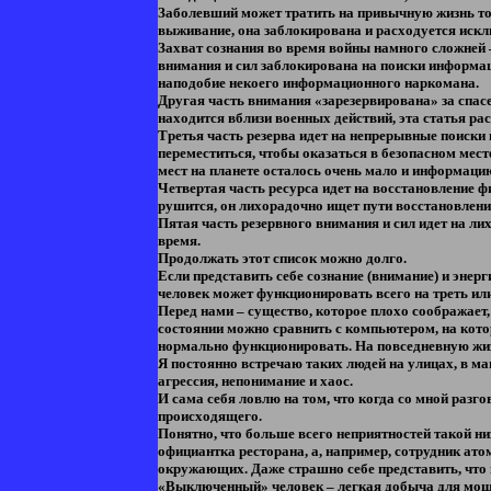
Заболевший может тратить на привычную жизнь тол
выживание, она заблокирована и расходуется исклю
Захват сознания во время войны намного сложней 
внимания и сил заблокирована на поиски информац
наподобие некоего информационного наркомана.
Другая часть внимания «зарезервирована» за спасе
находится вблизи военных действий, эта статья ра
Третья часть резерва идет на непрерывные поиски
переместиться, чтобы оказаться в безопасном мест
мест на планете осталось очень мало и информаци
Четвертая часть ресурса идет на восстановление ф
рушится, он лихорадочно ищет пути восстановления
Пятая часть резервного внимания и сил идет на ли
время.
Продолжать этот список можно долго.
Если представить себе сознание (внимание) и энерг
человек может функционировать всего на треть или
Перед нами – существо, которое плохо соображает, 
состоянии можно сравнить с компьютером, на кото
нормально функционировать. На повседневную жизн
Я постоянно встречаю таких людей на улицах, в ма
агрессия, непонимание и хаос.
И сама себя ловлю на том, что когда со мной разг
происходящего.
Понятно, что больше всего неприятностей такой низ
официантка ресторана, а, например, сотрудник атом
окружающих. Даже страшно себе представить, что 
«Выключенный» человек – легкая добыча для мошен