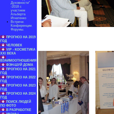
Духовности"
-2018 с
участием
Альберта
Игнатенко
Встречи.
Конференции.
Форумы.
ПРОГНОЗ НА 2019
ГОД
ЧЕЛОВЕК
VIP - КОСМЕТИКА
XXI ВЕКА
ВЗАИМООТНОШЕНИЯ
ФЭН-ШУЙ ДОМА
ПРОГНОЗ НА 2021
ГОД
ПРОГНОЗ НА 2022
ГОД
ПРОГНОЗ НА 2023
ГОД
ПРОГНОЗ НА 2024
ГОД
ПОИСК ЛЮДЕЙ
ПО ФОТО
В РАЗРАБОТКЕ