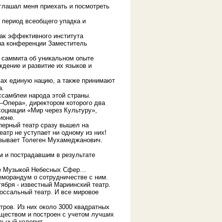
иглашал меня приехать и посмотреть
 период всеобщего упадка и
как эффективного института
 на конференции Заместитель
в саммита об уникальном опыте
ждение и развитие их языков и
вах единую нацию, а также принимают
а.
самблеи народа этой страны.
–Опера», директором которого два
оциации «Мир через Культуру»,
ионе.
перный театр сразу вышел на
атр не уступает ни одному из них!
азывает Толеген Мухамеджанович.
м и пострадавшим в результате
ине Музыкой Небесных Сфер…
еморандум о сотрудничестве с ним.
тября - известный Мариинский театр.
оссальный театр. И все мировое
тров. Из них около 3000 квадратных
яществом и построен с учетом лучших
льный колорит.