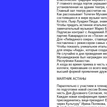
У главного входа портик украшаю
установленная на здании театра,
Главный зал театра рассчитан на 
Как рассказывает Толеген Мухаме
состоявшихся в мире музыки чело
Кстати, Пьер Луиджи Пицци, зна
Чтобы придать истинное итальянс
замечательный музыкант Марко Б
Подписан контракт с Академией Л
партию Каварадосси из «Тоски» и
Для «Лебединого озера», ставяще
поставлена с режиссером самых с
Чтобы показать уникальное италь
для оперы «Аида», которые соз
Не случайно в дни проведения ме
Мухамеджанов был награжден золо
Республики Казахстан.
А когда во время приема в честь 
коллеги, приехавшие со всего мир
высшей формой проявления дружб
МАЯТНИК АСТАНЫ
Параллельно с участием в пленар
по подготовке новой сессии Всем
честь Дня Духовного Согласия, п
Каждая новая конференция привле
присоединились вице-президент 
через Культуру" Ирина Полякова, 