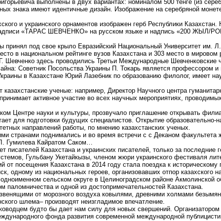
горьевича выполнены в двух вариантах: номиналом 500 тенге (из серебра
ных знака имеют идентичные дизайн. Изображение на серебряной монет
ского и украинского орнаментов изображен герб Республики Казахстан. Н
надписи «ТАРАС ШЕВЧЕНКО» на русском языке и надпись «200 ЖЫЛ/РОК
ры принял под свое крыло Евразийский Национальный Университет им. Л.
есто в национальном рейтинге вузов Казахстана и 303 место в мировом 
.Г. Шевченко здесь проводились Третьи Международные Шевченковские ч
чайна: Советник Посольства Украины П. Токарь является профессором и 
Украины в Казахстане Юрий Лазебник по образованию филолог, имеет на
 казахстанские ученые: например, Директор Научного центра гуманитар
принимает активное участие во всех научных мероприятиях, проводимых
ском Центре науки и культуры, прозвучало приглашение открывать филиа
атает для подготовки будущих специалистов. Открытие образовательно-н
итетных направлений работы, по мнению казахстанских ученых.
ми странами поднимались и во время встречи с с Деканом факультета 
 Л. Гумилева Кайратом Саком…
ет писателей Казахстана и украинских писателей, только за последние 
стемов, Гульбану Укетайкызы, членом жюри украинского фестиваля лит
й от посещения Казахстана в 2014 году стала поездка к историческому
йск, одному из национальных героев, организовавших отпор казахского 
в одноименном сельском округе в Целиноградском районе Акмолинской об
том паломничества и одной из достопримечательностей Казахстана.
 звенящими от морозного воздуха ковылями, древними холмами безымян
нского шлема– производят неизгладимое впечатление.
ководцем будто бы дает нам силу для новых свершений. Организатором 
международного фонда развития современной международной публицисти