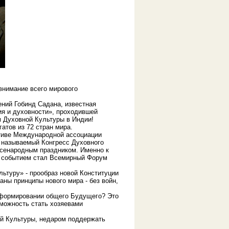
 внимание всего мирового
ний Гобинд Садана, известная
я и духовности», проходившей
 Духовной Культуры в Индии!
атов из 72 стран мира.
ативе Международной ассоциации
к называемый Конгресс Духовного
всенародным праздником. Именно к
 событием стал Всемирный Форум
ьтуру» - прообраз новой Конституции
ны принципы нового мира - без войн,
 формировании общего Будущего? Это
зможность стать хозяевами
ой Культуры, недаром поддержать