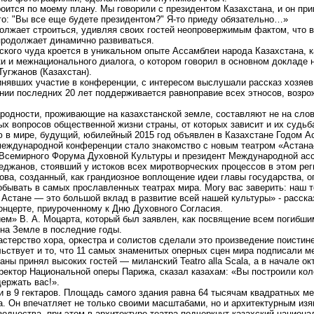
роится по моему плану. Мы говорили с президентом Казахстана, и он пр
его: "Вы все еще будете президентом?" Я-то приеду обязательно…»
олжает строиться, удивляя своих гостей неопровержимым фактом, что в
продолжает динамично развиваться.
хского чуда кроется в уникальном опыте Ассамблеи народа Казахстана, 
и и межнационального диалога, о котором говорил в основном докладе
угжанов (Казахстан).
инявших участие в конференции, с интересом выслушали рассказ хозяе
ении последних 20 лет поддерживается равноправие всех этносов, возро
родности, проживающие на казахстанской земле, составляют не на сло
ых вопросов общественной жизни страны, от которых зависит и их судьб
в мире, будущий, юбилейный 2015 год объявлен в Казахстане Годом Ас
международной конференции стало знакомство с новым театром «Астана
 Всемирного Форума Духовной Культуры и президент Международной асс
еджанов, стоявший у истоков всех миротворческих процессов в этом рег
ва, созданный, как грандиозное воплощение идеи главы государства, о
бывать в самых прославленных театрах мира. Могу вас заверить: наш те
 Астане — это большой вклад в развитие всей нашей культуры» - расск
онцерте, приуроченному к Дню Духовного Согласия.
ем» В. А. Моцарта, который был заявлен, как посвящение всем погибши
на Земле в последние годы.
стерство хора, оркестра и солистов сделали это произведение поист
льствует и то, что 11 самых знаменитых оперных сцен мира подписали м
ы принял высоких гостей — миланский Teatro alla Scala, а в начале ок
ректор Национальной оперы Парижа, сказал казахам: «Вы построили кол
ержать вас!».
и в 9 гектаров. Площадь самого здания равна 64 тысячам квадратных ме
а. Он впечатляет не только своими масштабами, но и архитектурным из
одчества, при этом в архитектуре театра подчеркнут казахский национа