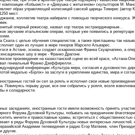
т композиции «Кобызист» и «Девушка с жетыгеном» скульпторов М. Манс
 являет образ управляющей колесницей сакской царицы Томирис (автор К
1250 мест.
джанов, коллектив театра набирали с помощью творческого конкурса. Ж
век.
менитый оперный режиссер, назвал хор театра экстраординарным…
кое звучание итальянским операм, которые уже появились в репертуаре
оэми.
а Скала с целью обучения специалистов, а также приглашены так назыв
сполнит один из лучших в мире теноров Марсело Альварес.
гося в Астане, эскизы создает оскароносная Франка Скуарчапино, а оп
енсационных шоу в мире - Франко Драгоне.
янское произведение на казахстанской сцене во всей красе, «Астана-Оп
давал гениальный Франко Дзеффирелли…
ждународной конференции «Культура мира, согласия и духовности» дир
той медалью «Бірлік» за заслуги в укреплении единства, мира и соглас
иностранных гостей он сел за рояль и исполнил свои новые произведени
а. Повинуясь порыву души, все они собрались у рояля, возле взволнова
ы и солидарности.
ных заседаниях, иностранные гости имели возможность принять участи
ирного Форума Духовной Культуры, побывать на праздничном благотвори
осетить мечети и православные храмы, встретиться с общественностью 
кает в ряды Форума Духовной Культуры новых интересных личностей, н
Евразийской Академии телевидения и радио Егор Матвеев, член Презид
и другие.