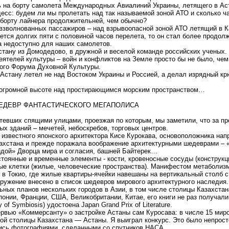
ь на борту самолета Международных Авиалиний Украины, летящего в Ас
сс: будем ли мы пролетать над так называемой зоной АТО и сколько ча
 борту лайнера продолжительней, чем обычно?
взволнованных пассажиров – над взрывоопасной зоной АТО летящий в К
ается долгих пяти с половиной часов перелета, то он стал более продо
а недоступно для наших самолетов.
стану из Домодедово, в дружной и веселой команде российских ученых
деятелей культуры – войн и конфликтов на Земле просто бы не было, че
ого Форума Духовной Культуры.
 Астану летел не над Востоком Украины и Россией, а делал изрядный кр
 огромной высоте над простирающимся морским пространством…
ШЕДЕВР ФАНТАСТИЧЕСКОГО МЕГАПОЛИСА
тевших спящими улицами, проезжая по которым, мы заметили, что за пр
х зданий – мечетей, небоскребов, торговых центров.
 известного японского архитектора Кисе Курокава, основоположника нап
захстана и прежде поражала воображение архитектурными шедеврами – 
идой» Дворца мира и согласия, башней Байтерек…
тоянные и временные элементы - кости, кровеносные сосуды (конструкци
ые клетки (жилые, человеческие пространства). Манифестом метаболизм
r в Токио, где жилые квартиры-ячейки навешаны на вертикальный столб 
ружение внесено в список шедевров мирового архитектурного наследия.
ьных планов нескольких городов в Азии, в том числе столицы Казахста
онии, Франции, США, Великобритании, Китае, его книги не раз получали
of Symbiosis) удостоена Japan Grand Prix of Literature.
ервью «Коммерсанту» о застройке Астаны сам Куросава: в числе 15 миро
ой столицы Казахстана — Астаны. Я выиграл конкурс. Это было непрост
ись фотографиями, сделанными со спутников НАСА.