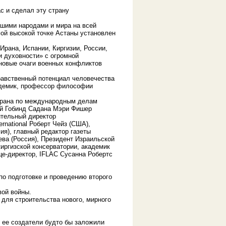
с и сделал эту страну
ашими народами и мира на всей
мой высокой точке Астаны установлен
Ирана, Испании, Киргизии, России,
 духовности» с огромной
 новые очаги военных конфликтов
нравственный потенциал человечества
адемик, профессор философии
 Ирана по международным делам
ий Гобинд Садана Мэри Фишер
ительный директор
rnational Роберт Чейз (США),
я), главный редактор газеты
ва (Россия), Президент Израильской
иргизской консерватории, академик
це-директор, IFLAC Сусанна Робертс
о подготовке и проведению второго
ой войны.
для строительства нового, мирного
, ее создатели будто бы заложили