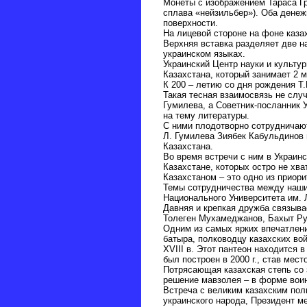
Монеты с изображением Тараса Гри
сплава «нейзильбер»). Оба денеж
поверхности.
На лицевой стороне на фоне казах
Верхняя вставка разделяет две 
украинском языках.
Украинский Центр науки и культу
Казахстана, который занимает 2 м
К 200 – летию со дня рождения Т
Такая тесная взаимосвязь не слу
Гумилева, а Советник-посланник 
на тему литературы.
С ними плодотворно сотрудничают
Л. Гумилева Зиябек Кабульдинов 
Казахстана.
Во время встречи с ним в Украин
Казахстане, которых остро не хв
Казахстаном – это одно из приор
Темы сотрудничества между наши
Национального Университета им.
Давняя и крепкая дружба связыва
Толеген Мухамеджанов, Бахыт Ру
Одним из самых ярких впечатлени
батыра, полководцу казахских во
XVIII в. Этот пантеон находится 
был построен в 2000 г., став мес
Потрясающая казахская степь со
решение мавзолея – в форме вои
Встреча с великим казахским пол
украинского народа, Президент 