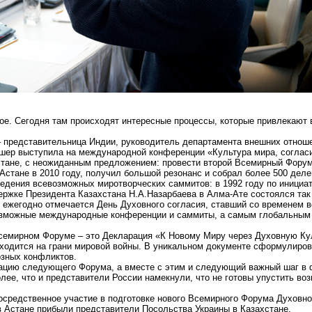
нкое. Сегодня там происходят интересные процессы, которые привлекают
– представительница Индии, руководитель департамента внешних отноше
шер выступила на международной конференции «Культура мира, согласи
стане, с неожиданным предложением: провести второй Всемирный Форум
стане в 2010 году, получил большой резонанс и собрал более 500 делег
ведения всевозможных миротворческих саммитов: в 1992 году по иници
ержке Президента Казахстана Н.А.Назарбаева в Алма-Ате состоялся та
не ежегодно отмечается День Духовного согласия, ставший со временем 
озможные международные конференции и саммиты, а самым глобальным
семирном Форуме – это Декларация «К Новому Миру через Духовную Кул
аходится на грани мировой войны. В уникальном документе сформулирова
озных конфликтов.
зацию следующего Форума, а вместе с этим и следующий важный шаг в
олее, что и представители России намекнули, что не готовы упустить во
посредственное участие в подготовке нового Всемирного Форума Духовн
в Астане прибыли представители Посольства Украины в Казахстане.