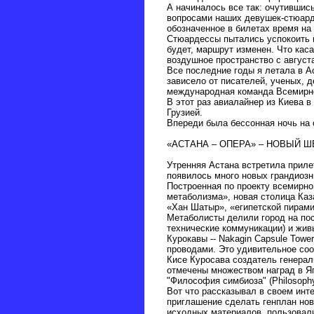
А начиналось все так: очутившис
вопросами наших девушек-стюарде
обозначенное в билетах время на
Стюардессы пытались успокоить 
будет, маршрут изменен. Что кас
воздушное пространство с август
Все последние годы я летала в А
зависело от писателей, ученых, 
международная команда Всемирн
В этот раз авиалайнер из Киева в
Грузией.
Впереди была бессонная ночь на
«АСТАНА – ОПЕРА» – НОВЫЙ 
Утренняя Астана встретила приле
появилось много новых грандиозны
Построенная по проекту всемирно
метаболизма», новая столица Ка
«Хан Шатыр», «египетской пирам
Метаболисты делили город на пос
технические коммуникации) и жив
Курокавы -- Nakagin Capsule Towe
проводами. Это удивительное соо
Кисе Куросава создатель генерал
отмечены множеством наград в Яп
"Философия симбиоза" (Philosophy 
Вот что рассказывал в своем инт
приглашение сделать генплан нов
исходных материалов, пользовал