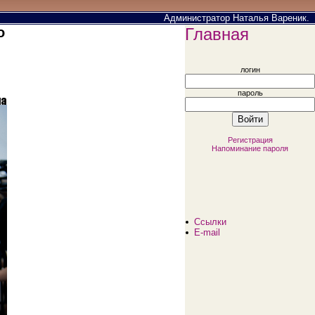
Администратор Наталья Вареник.
о
Главная
логин
пароль
Регистрация
Напоминание пароля
Ссылки
E-mail