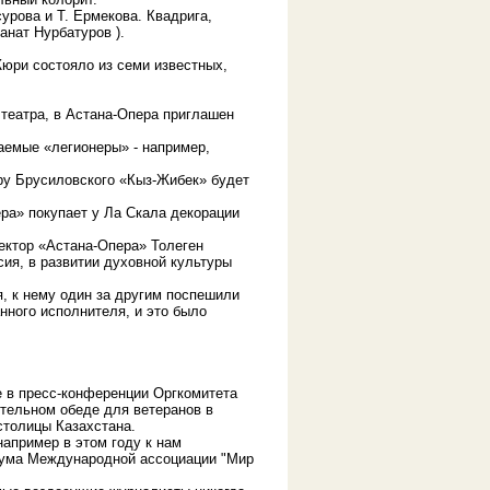
урова и Т. Ермекова. Квадрига,
анат Нурбатуров ).
юри состояло из семи известных,
 театра, в Астана-Опера приглашен
аемые «легионеры» - например,
еру Брусиловского «Кыз-Жибек» будет
ера» покупает у Ла Скала декорации
ектор «Астана-Опера» Толеген
ия, в развитии духовной культуры
я, к нему один за другим поспешили
нного исполнителя, и это было
е в пресс-конференции Оргкомитета
тельном обеде для ветеранов в
столицы Казахстана.
апример в этом году к нам
иума Международной ассоциации "Мир