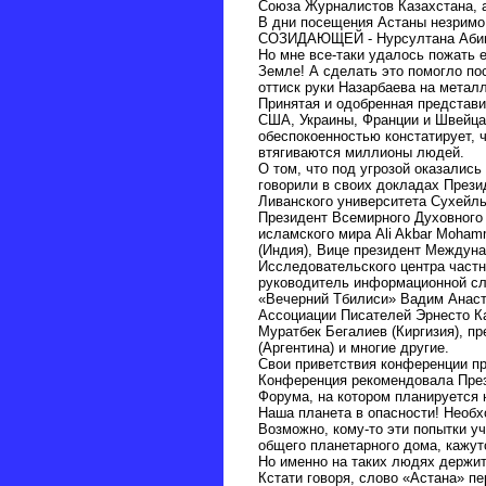
Союза Журналистов Казахстана, 
В дни посещения Астаны незримо
СОЗИДАЮЩЕЙ - Нурсултана Абише
Но мне все-таки удалось пожать 
Земле! А сделать это помогло по
оттиск руки Назарбаева на метал
Принятая и одобренная представит
США, Украины, Франции и Швейца
обеспокоенностью констатирует, 
втягиваются миллионы людей.
О том, что под угрозой оказалис
говорили в своих докладах През
Ливанского университета Сухейль
Президент Всемирного Духовного
исламского мира Ali Akbar Moham
(Индия), Вице президент Междун
Исследовательского центра частно
руководитель информационной слу
«Вечерний Тбилиси» Вадим Анаста
Ассоциации Писателей Эрнесто Ка
Муратбек Бегалиев (Киргизия), п
(Аргентина) и многие другие.
Свои приветствия конференции пр
Конференция рекомендовала През
Форума, на котором планируется 
Наша планета в опасности! Необ
Возможно, кому-то эти попытки у
общего планетарного дома, кажут
Но именно на таких людях держи
Кстати говоря, слово «Астана» пе