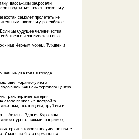
тану, пассажиры забросали
сов продлиться полет, поскольку
азахстан самолет пролетать не
лжительным, поскольку российское
. Если бы будущее человечества
м собственно и занимается наша
юк - над Черным морем, Турцией и
ошедшие два года в городе
равления «архитекурного
«падающей башней» торгового центра
и, транспортные артерии,
а стала первая же постройка
с лифтами, лестницами, трубами и
на — Астаны. Здания Курокавы
 литературные премии, например,
вых архитекторов я получил по почте
о. У меня не было нормальных