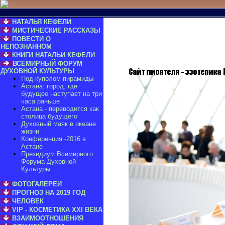
НАТАЛЬЯ КЕФЕЛИ
МИСТИЧЕСКИЕ РАССКАЗЫ
ПОВЕСТИ О
НЕПОЗНАННОМ
КНИГИ НАТАЛЬИ КЕФЕЛИ
ВСЕМИРНЫЙ ФОРУМ
ДУХОВНОЙ КУЛЬТУРЫ
Под куполом пирамиды
Астана: город, где
будущее наступает на три
часа раньше
Астана - переводится как
столица будущего
Духовный маяк в океане
жизни
Конференция -2016 в
Астане
Президиум Всемирного
Форума Духовной
Культуры
ФОТОГАЛЕРЕИ
ПРОГНОЗ НА 2019 ГОД
ЧЕЛОВЕК
VIP - КОСМЕТИКА XXI ВЕКА
ВЗАИМООТНОШЕНИЯ