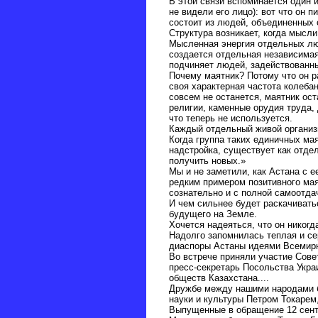
В этой связи вспоминается один 
не видели его лицо): вот что он 
состоит из людей, объединенных 
Структура возникает, когда мысл
Мысленная энергия отдельных люд
создается отдельная независимая
подчиняет людей, задействованны
Почему маятник? Потому что он р
своя характерная частота колеба
совсем не останется, маятник ос
религии, каменные орудия труда,
что теперь не используется.
Каждый отдельный живой организм
Когда группа таких единичных ма
надстройка, существует как отде
получить новых.»
Мы и не заметили, как Астана с
редким примером позитивного ма
сознательно и с полной самоотда
И чем сильнее будет раскачивать
будущего на Земле.
Хочется надеяться, что он никогд
Надолго запомнилась теплая и се
диаспоры Астаны идеями Всемирн
Во встрече приняли участие Сове
пресс-секретарь Посольства Укра
обществ Казахстана....
Дружбе между нашими народами б
науки и культуры Петром Токарем
Выпущенные в обращение 12 сентя