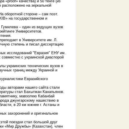
 «proof» качества) и 50 тенге (из
е расположено на зеркальной
а оборотной стороне – сам поэт.
IВ» на государственном и
 Гумилева – один из ведущих вузов
рейтинге Университетов.
тения.
преподает в Университете им. Л.
учную степень и писал диссертацию
ных исследований "Евразия" ЕНУ им.
 совместно с украинской диаспорой
лы украинских технических вузов в
аучных границ между Украиной и
журналистики Евразийского
годы авторами нашего сайта стали
ературы стал Бахытжан Канапьянов.
 памятнику, мавзолею Кабанбай
народа джунгарскому нашествию в
ласти, в 20 км южнее г. Астаны и
ных захоронений и оригинальное
этой поездки стал большой друг
ки «Мир Дружбы» (Казахстан), член