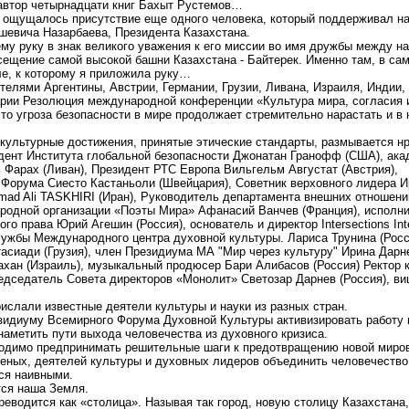
автор четырнадцати книг Бахыт Рустемов…
 ощущалось присутствие еще одного человека, который поддерживал на
вича Назарбаева, Президента Казахстана.
ему руку в знак великого уважения к его миссии во имя дружбы между н
сещение самой высокой башни Казахстана - Байтерек. Именно там, в са
ле, к которому я приложила руку…
елями Аргентины, Австрии, Германии, Грузии, Ливана, Израиля, Индии, 
рии Резолюция международной конференции «Культура мира, согласия и
что угроза безопасности в мире продолжает стремительно нарастать и в
ь культурные достижения, принятые этические стандарты, размывается 
идент Института глобальной безопасности Джонатан Гранофф (США), ак
 Фарах (Ливан), Президент РТС Европа Вильгельм Августат (Австрия),
 Форума Сиесто Кастаньоли (Швейцария), Советник верховного лидера
mad Ali TASKHIRI (Иран), Руководитель департамента внешних отношен
ародной организации «Поэты Мира» Афанасий Ванчев (Франция), исполн
го права Юрий Агешин (Россия), основатель и директор Intersections Inte
жбы Международного центра духовной культуры. Лариса Трунина (Росси
сиади (Грузия), член Президиума МА "Мир через культуру" Ирина Дарне
хан (Израиль), музыкальный продюсер Бари Алибасов (Россия) Ректор к
редседатель Совета директоров «Монолит» Светозар Дарнев (Россия), ви
ислали известные деятели культуры и науки из разных стран.
идиуму Всемирного Форума Духовной Культуры активизировать работу п
наметить пути выхода человечества из духовного кризиса.
ходимо предпринимать решительные шаги к предотвращению новой миров
ченых, деятелей культуры и духовных лидеров объединить человечество 
ся наивными.
тся наша Земля.
реводится как «столица». Называя так город, новую столицу Казахстана