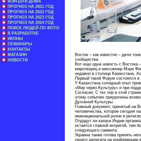
ФЭН-ШУЙ ДОМА
ПРОГНОЗ НА 2021 ГОД
ПРОГНОЗ НА 2022 ГОД
ПРОГНОЗ НА 2023 ГОД
ПРОГНОЗ НА 2024 ГОД
ПОИСК ЛЮДЕЙ ПО ФОТО
В РАЗРАБОТКЕ
ИКОНЫ
СЕМИНАРЫ
КОНТАКТЫ
МАГАЗИН
Восток – как известно – дело то
сообщества.
НОВОСТИ
Вот еще одна новость с Востока 
миротворец и миссионер Мэри Фи
недавно в столице Казахстана, А
Первый такой Форум состоялся в А
У Казахстана солидный опыт про
«Мир через Культуру» и при подд
Согласия. С тех пор в этой стра
этому событию приурочены всев
Духовной Культуры.
Главный документ, принятый на В
человечества, которое сегодня н
межнациональной розни и религи
Отдадут ли казахи Индии органи
остается главной интригой, тем б
следующего саммита.
Украина также готова принять не
своего делегата на конференции 