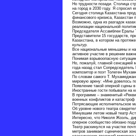
Но трудности позади. Столица ст
на город в 2030 году. Я спросил 
Сегодня столица Казахстана прод
финансового кризиса, Казахстан 
Возможно, одна из разгадок каза
реализации национальной политик
Председателя Ассамблеи Ералы Т
Представители 15 государств, пр
Казахстана, в котором на протяж
культур.
Все национальные меньшины и на
активное участие в решении важн
Понимая взрывоопасную ситуацию 
Но, пожалуй, главной сенсацией 
года назад стал Сопредседатель
композитор и поэт Толеген Мухам
По словам самого Т. Мухамеджано
мировую арену: «Мне довелось по
Появление такой оперной сцены в
Иностранные гости побывали на к
В программе – знаменитый «Рекви
военных конфликтов и катастроф 
Потрясающее исполнительское ма
Об уровне нового театра свидете
Минувшим летом новый театр Астан
Интересно, что Николя Жоэль, ди
оперное сообщество обязано подд
Театр раскинулся на участке почт
метров занимает сценическая зон
классических традиций мирового з