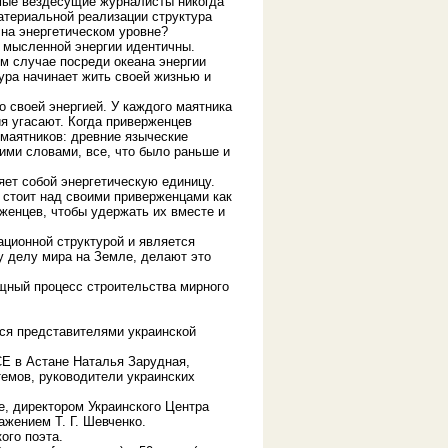
мые вездесущие журналисты никогда
материальной реализации структура
на энергетическом уровне?
ы мысленной энергии идентичны.
м случае посреди океана энергии
ура начинает жить своей жизнью и
о своей энергией. У каждого маятника
я угасают. Когда приверженцев
 маятников: древние языческие
ими словами, все, что было раньше и
ет собой энергетическую единицу.
н стоит над своими приверженцами как
женцев, чтобы удержать их вместе и
ционной структурой и является
 делу мира на Земле, делают это
ощный процесс строительства мирного
ися представителями украинской
СЕ в Астане Наталья Зарудная,
емов, руководители украинских
, директором Украинского Центра
жением Т. Г. Шевченко.
ого поэта.