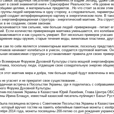
из самых загадочных писателей современности Вадим Зеланд, (даже са
пишет в своей знаменитой книге «Трансерфинг Реальности»: «На уровне 
общими целями, и материальных предметов…Но что стоит за всем этим 
и группы людей направлены в одну сторону, а следовательно, параметр
ей создает интерференционную картину в энергетическом поле. В тако
 энергоинформационная структура - энергетический маятник. Эта структ
х в ее создании, своим законам.
аскачивается тем сильнее, чем больше людей -приверженцев - питает ег
ний. Если количество приверженцев маятника уменьшается, его колебани
танавливается и как сущность умирает. Вот несколько примеров угасших
 древние виды оружия, старые течения моды, виниловые пластинки, друг
 сам по себе является элементарным маятником, поскольку представля
ятников начинают колебаться в унисон, создается групповой маятник. О
льная независимая структура и устанавливает правила для своих привер
 ее Всемирным Форумом Духовной Культуры стала мощной энергоинформа
ятника, поскольку люди, отдающие свою созидательную энергию общему
чей.
ся этот маятник мира и добра, тем больше людей будут вовлечены в м
а не угаснет и не прекратит свое существование…
рдечная встреча в Посольстве Украины, где я поделилась с собравшим
ого Форума Духовной Культуры.
тник-посланник Украины в Казахстане Юрий Лазебник, Глава Центра ОБ
ины Ирина Блащук, известный казахский писатель-публицист Бахыт Руст
ыла посвящена встреча с Советником Посольства Украины в Казахстане
, который вручил гостям на память юбилейные памятные монеты с изобра
бря 2014 года, монеты посвящены 200-летию со дня рождения украинск