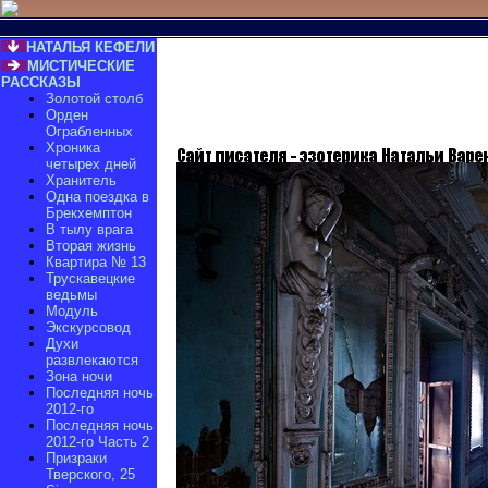
НАТАЛЬЯ КЕФЕЛИ
МИСТИЧЕСКИЕ
РАССКАЗЫ
Золотой столб
Орден
Ограбленных
Хроника
четырех дней
Хранитель
Одна поездка в
Брекхемптон
В тылу врага
Вторая жизнь
Квартира № 13
Трускавецкие
ведьмы
Модуль
Экскурсовод
Духи
развлекаются
Зона ночи
Последняя ночь
2012-го
Последняя ночь
2012-го Часть 2
Призраки
Тверского, 25