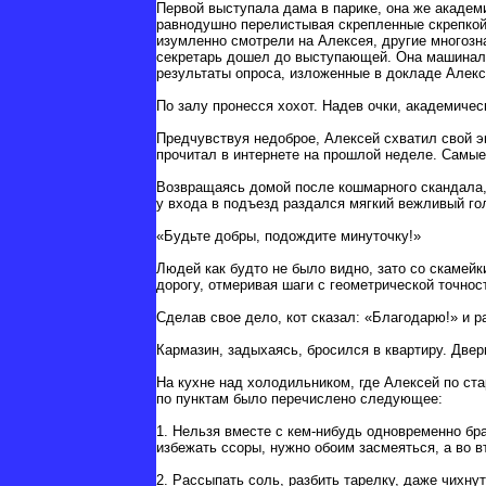
Первой выступала дама в парике, она же академ
равнодушно перелистывая скрепленные скрепкой 
изумленно смотрели на Алексея, другие многозн
секретарь дошел до выступающей. Она машиналь
результаты опроса, изложенные в докладе Алек
По залу пронесся хохот. Надев очки, академичес
Предчувствуя недоброе, Алексей схватил свой э
прочитал в интернете на прошлой неделе. Самы
Возвращаясь домой после кошмарного скандала,
у входа в подъезд раздался мягкий вежливый го
«Будьте добры, подождите минуточку!»
Людей как будто не было видно, зато со скамей
дорогу, отмеривая шаги с геометрической точнос
Сделав свое дело, кот сказал: «Благодарю!» и р
Кармазин, задыхаясь, бросился в квартиру. Двер
На кухне над холодильником, где Алексей по ст
по пунктам было перечислено следующее:
1. Нельзя вместе с кем-нибудь одновременно бра
избежать ссоры, нужно обоим засмеяться, а во в
2. Рассыпать соль, разбить тарелку, даже чихнут