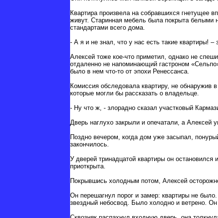
Квартира произвела на собравшихся гнетущее впе
живут. Старинная мебель была покрыта белыми 
стандартами всего дома.
- А я и не знал, что у нас есть такие квартиры!
Алексей тоже кое-что приметил, однако не спе
отдаленно не напоминающий гастроном «Сельпо»,
было в нем что-то от эпохи Ренессанса.
Комиссия обследовала квартиру, не обнаружив в 
которые могли бы рассказать о владельце.
- Ну что ж, - злорадно сказал участковый Кармаз
Дверь наглухо закрыли и опечатали, а Алексей у
Поздно вечером, когда дом уже засыпал, понуры
закончилось.
У дверей тринадцатой квартиры он остановился и
приоткрыта.
Покрывшись холодным потом, Алексей осторожно
Он перешагнул порог и замер: квартиры не было.
звездный небосвод. Было холодно и ветрено. Он 
Сквозняк распахнул входную дверь, она толкнула 