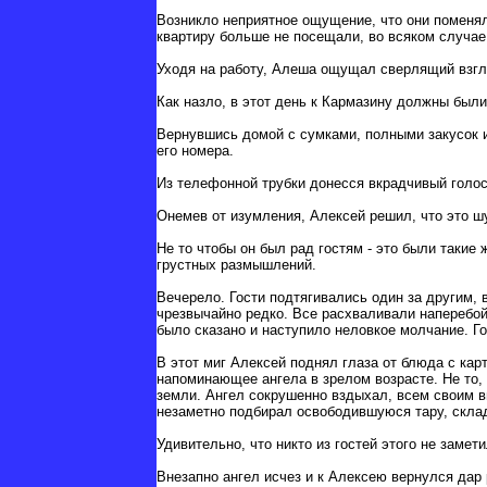
Возникло неприятное ощущение, что они поменя
квартиру больше не посещали, во всяком случае
Уходя на работу, Алеша ощущал сверлящий взгляд
Как назло, в этот день к Кармазину должны были
Вернувшись домой с сумками, полными закусок и
его номера.
Из телефонной трубки донесся вкрадчивый голос
Онемев от изумления, Алексей решил, что это ш
Не то чтобы он был рад гостям - это были такие 
грустных размышлений.
Вечерело. Гости подтягивались один за другим, 
чрезвычайно редко. Все расхваливали наперебой е
было сказано и наступило неловкое молчание. Го
В этот миг Алексей поднял глаза от блюда с ка
напоминающее ангела в зрелом возрасте. Не то, 
земли. Ангел сокрушенно вздыхал, всем своим в
незаметно подбирал освободившуюся тару, склад
Удивительно, что никто из гостей этого не замет
Внезапно ангел исчез и к Алексею вернулся дар 