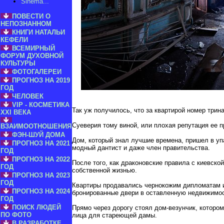
Sinema...
ПОВЕСТИ О
НЕПОЗНАННОМ
КНИГИ НАТАЛЬИ
КЕФЕЛИ
ВСЕМИРНЫЙ
ФОРУМ ДУХОВНОЙ
КУЛЬТУРЫ
ФОТОГАЛЕРЕИ
ПРОГНОЗ НА 2019
ГОД
ЧЕЛОВЕК
VIP - КОСМЕТИКА
Так уж получилось, что за квартирой номер трин
XXI ВЕКА
Суеверия тому виной, или плохая репутация ее 
ВЗАИМООТНОШЕНИЯ
ФЭН-ШУЙ ДОМА
Дом, который знал лучшие времена, пришел в уп
ПРОГНОЗ НА 2021
модный дантист и даже член правительства.
ГОД
ПРОГНОЗ НА 2022
После того, как драконовские правила с киевско
ГОД
собственной жизнью.
ПРОГНОЗ НА 2023
ГОД
Квартиры продавались чернокожим дипломатам и
ПРОГНОЗ НА 2024
бронированные двери в оставленную недвижимост
ГОД
ПОИСК ЛЮДЕЙ
Прямо через дорогу стоял дом-везунчик, которо
ПО ФОТО
лица для стареющей дамы.
В РАЗРАБОТКЕ