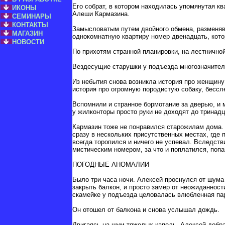
Его собрат, в котором находилась упомянутая кв
ИКОНЫ
Алеши Кармазина.
СЕМИНАРЫ
КОНТАКТЫ
Замысловатым путем двойного обмена, разменяв
МАГАЗИН
однокомнатную квартиру номер двенадцать, кото
НОВОСТИ
По прихотям странной планировки, на лестнично
Вездесущие старушки у подъезда многозначител
Из небытия снова возникла история про женщину
история про огромную породистую собаку, бессл
Вспомнили и странное бормотание за дверью, и м
у жилконторы просто руки не доходят до тринадц
Кармазин тоже не понравился старожилам дома. 
сразу в нескольких присутственных местах, где 
всегда торопился и ничего не успевал. Вследств
мистическим номером, за что и поплатился, поп
ПОГОДНЫЕ АНОМАЛИИ
Было три часа ночи. Алексей проснулся от шума
закрыть балкон, и просто замер от неожиданност
скамейке у подъезда целовалась влюбленная па
Он отошел от балкона и снова услышал дождь.
Двигаясь на шум тяжелых капель, Алексей добра