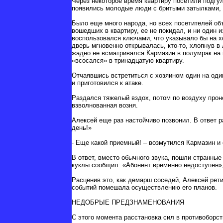
Через некоторое время квартиру посетили подгу
появились молодые люди с бритыми затылками, 
Было еще много народа, но всех посетителей объ
вошедших в квартиру, ее не покидал, и ни один 
воспользовался ключами, что указывало бы на хо
дверь мгновенно открывалась, кто-то, хлопнув в
жадно не всматривался Кармазин в полумрак на 
«всосался» в тринадцатую квартиру.
Отчаявшись встретиться с хозяином один на оди
и приготовился к атаке.
Раздался тяжелый вздох, потом по воздуху прон
взволнованная возня.
Алексей еще раз настойчиво позвонил. В ответ 
день!»
- Еще какой приемный! – возмутился Кармазин и 
В ответ, вместо обычного звука, пошли странны
куклы сообщил: «Абонент временно недоступен»,
Расценив это, как демарш соседей, Алексей рет
событий помешала осуществлению его планов.
НЕДОБРЫЕ ПРЕДЗНАМЕНОВАНИЯ
С этого момента расстановка сил в противоборс