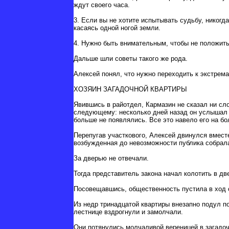
ждут своего часа.
3. Если вы не хотите испытывать судьбу, никогд
касаясь одной ногой земли.
4. Нужно быть внимательным, чтобы не положить 
Дальше шли советы такого же рода.
Алексей понял, что нужно переходить к экстрем
ХОЗЯИН ЗАГАДОЧНОЙ КВАРТИРЫ
Явившись в райотдел, Кармазин не сказал ни сло
следующему: несколько дней назад он услышал з
больше не появлялись. Все это навело его на 
Перепугав участкового, Алексей двинулся вместе
возбужденная до невозможности публика собрала
За дверью не отвечали.
Тогда представитель закона начал колотить в дв
Посовещавшись, общественность пустила в ход с
Из недр тринадцатой квартиры внезапно подул по
лестнице вздрогнули и замолчали.
Они потянулись молчаливой вереницей в загадочн