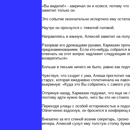
«Вы видели!» - закричал он и осекся, потому чт
заметил только он.
Это событие окончательно испортило ему остато
Наутро он проснулся с тяжелой головой.
Направляясь в ванную, Алексей заметил на полу
Разорвав его дрожащими руками, Кармазин проч
предзнаменованием. Если кто-нибудь собрался в
отвечать на этот вопрос надлежит следующим об
возвратиться».
Больше в письме ничего не было, равно как подп
Чувствуя, что сходит с ума, Алеша проглотил ч
старух, которая ежедневно сплетничала на лаво
выкрикнув: «Куда это Вы собрались с самого ут
Отпрянув назад, Кармазин подумал, что еще не 
поэтому идти нужно было, чего бы это ни стоило.
Переходя улицы с особой осторожностью и подол
Облегченно вздохнув, он бросился в конференц-з
Внезапно за его спиной возник секретарь, гроз
вечера, Алексей сунул ему толстую стопку бумаг