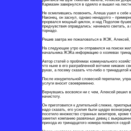
Кармазин завернулся в одеяло и вышел на лест
Не осмелившись позвонить, Алеша ушел к себе и
Наконец, он заснул, однако ненадолго – примерн
прорвался мощный циклон, и над Подолом бушев
предчувствия оправдались: начинало светать, а 
торнадо.
Решив завтра же пожаловаться в ЖЭК, Алексей, 
На следующее утро он отправился на поиски жил
начальника ЖЭКа информацию о хозяевах тринад
Автор статей о проблемах коммунального хозяйс
что ныне в его разграбленной вотчине никаких с
руках, а посему сказать что-либо о тринадцатой
После изнурительной словесной перепалки, упра
услуги вносит своевременно.
Вернувшись восвояси ни с чем, Алексей решил в 
начистоту.
Он приготовился к длительной слежке, приоткры
надо сказать, его усилия были щедро вознаграж
посетило множество странных визитеров, кроме 
заметил компанию развязных девиц с выкрашенн
прихода из тринадцатого номера появился седой 