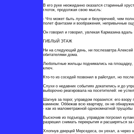
В его руке неожиданно оказался старинный хрус
глоток, продолжая свою мысль:
- Что может быть лучше и безупречней, чем пол
полет фантазии и воображения, непривычные ощу
Он говорил и говорил, увлекая Кармазина вдаль 
ГИБЛЫЙ ЭТАЖ
Ни на следующий день, ни послезавтра Алексей 
обитателями дома.
Любопытные жильцы поднимались на площадку, но
ключ.
Кто-то из соседей позвонил в райотдел, но посл
Слухи о недавних событиях докатились и до упра
выборочно реагировала на посетителей: не успел
Шагнув за порог, управдом поразился: его взор
камином. Оббежав всю квартиру, он не обнаружи
- как из малометражной однокомнатной трущобы
Выскочив из подъезда, управдом погрозил кулак
разрешил снимать перекрытия и расширяться за 
Хлопнув дверцей Мерседеса, он уехал, а через н