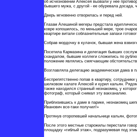
об исчезновении Алексея вызвали у нее противор
бывшего мужа, с другой - ее обуревала досада, 
Дверь мгновенно отворилась и перед ней.
Глазам Алешиной мегеры предстала идиллическая 
ковре копошилось, по меньшей мере, трое очаро
квартире витали соблазнительные запахи готовог
Собрав мордочку в кулачок, бывшая жена взвизгн
Посетила Кармазина и делегация бывших сослужи
скандалом, бывшие коллеги сложились по рублю 
положение являлись смягчающим обстоятельство
Возглавляла делегацию академическая дама в п
Беспрепятственно попав в квартиру, сотрудники
шелковом халате Алексей и курил кальян. Рядом
также находился странный незнакомец, у которого
фотограф, который снимал эту вакханалию.
Приблизившись к даме в парике, незнакомец шепн
Иванович все-таки получил!»
Протянув оторопевшей начальнице кальян, фото
После этого местные старожилы перестали говор
площадку «гиблый этаж», подразумевая под этим