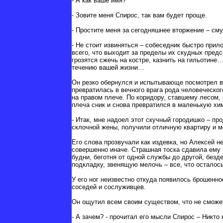
- А как ваше имя?
- Зовите меня Спирос, так вам будет проще.
- Простите меня за сегодняшнее вторжение – см
- Не стоит извиняться – собеседник быстро прил
всего, что выходит за пределы их скудных предс
грозятся сжечь на костре, казнить на гильотине
течению вашей жизни…
Он резко обернулся и испытывающе посмотрел в 
превратилась в вечного врага рода человеческог
на правом плече. По коридору, ставшему лесом, 
плеча сник и снова превратился в маленькую хим
- Итак, мне надоел этот скучный городишко – п
склочной жены, получили отличную квартиру и 
Его слова прозвучали как издевка, но Алексей н
совершенно иначе. Страшная тоска сдавила ему г
будни, беготня от одной службы до другой, без
подкладку, звенящую мелочь – все, что осталос
У его ног неизвестно откуда появилось брошенн
соседей и сослуживцев.
Он ощутил всем своим существом, что не сможе
- А зачем? - прочитал его мысли Спирос – Никто