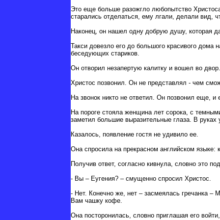
Это еще больше разожгло любопытство Христоса.
старались отделаться, ему лгали, делали вид, 
Наконец, он нашел одну добрую душу, которая д
Такси довезло его до большого красивого дома н
беседующих стариков.
Он отворил незапертую калитку и вошел во дво
Христос позвонил. Он не представлял - чем смож
На звонок никто не ответил. Он позвонил еще, и
На пороге стояла женщина лет сорока, с темным
заметил большие выразительные глаза. В руках у
Казалось, появление гостя не удивило ее.
Она спросила на прекрасном английском языке: к
Получив ответ, согласно кивнула, словно это п
- Вы – Еугения? – смущенно спросил Христос.
- Нет. Конечно же, нет – засмеялась гречанка –
Вам чашку кофе.
Она посторонилась, словно приглашая его войти