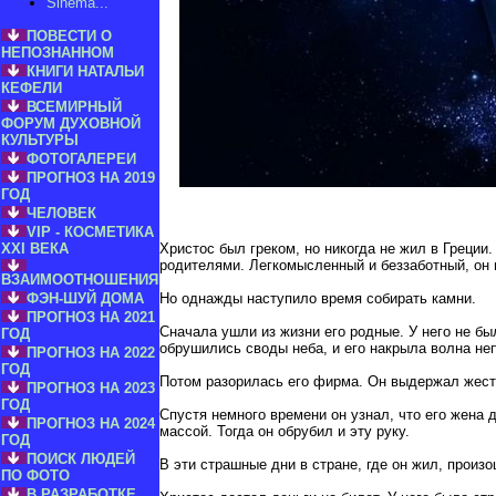
Sinema...
ПОВЕСТИ О
НЕПОЗНАННОМ
КНИГИ НАТАЛЬИ
КЕФЕЛИ
ВСЕМИРНЫЙ
ФОРУМ ДУХОВНОЙ
КУЛЬТУРЫ
ФОТОГАЛЕРЕИ
ПРОГНОЗ НА 2019
ГОД
ЧЕЛОВЕК
VIP - КОСМЕТИКА
XXI ВЕКА
Христос был греком, но никогда не жил в Греци
родителями. Легкомысленный и беззаботный, он
ВЗАИМООТНОШЕНИЯ
ФЭН-ШУЙ ДОМА
Но однажды наступило время собирать камни.
ПРОГНОЗ НА 2021
Сначала ушли из жизни его родные. У него не бы
ГОД
обрушились своды неба, и его накрыла волна не
ПРОГНОЗ НА 2022
ГОД
Потом разорилась его фирма. Он выдержал жесто
ПРОГНОЗ НА 2023
ГОД
Спустя немного времени он узнал, что его жена 
ПРОГНОЗ НА 2024
массой. Тогда он обрубил и эту руку.
ГОД
ПОИСК ЛЮДЕЙ
В эти страшные дни в стране, где он жил, произ
ПО ФОТО
В РАЗРАБОТКЕ