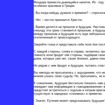
Феодора принесла дымящийся напиток. Из - под 
особенно красивые в Греции.
- Вы когда-нибудь думали о времени? – спросила
- Нет – честно признался Христос.
- Время делится на прошлое и будущее. Настоящ
секунду эта грань становится прошлым, а будущ
между прошлым и будущим есть еще нейтральная 
отключенный от происходящего.
Закройте глаза и представьте себе поле боя пос
С каждой стороны, слева и справа, затаились пр
темноте ночи бродят обе стороны, подбирая сво
дома, которых уже нет, своих близких, давно по
Но рядом с ним бродит и будущее, пытаясь спас
Вы никогда не просыпались с ощущением, что не
можем узнать свою судьбу. Но, просыпаясь, не в
К сожалению, будущее бессильно показать нам р
передает нам информацию в «закодированном» в
предстоит встретиться с подлым и хитрым враго
существует в народных «сонниках» и приметах.
- Значит, Еугения может предсказывать будущее