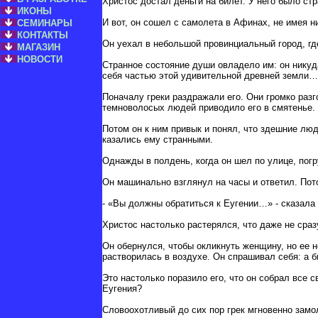
Христос достал деньги на билет. У него было ст
ИКОНЫ
И вот, он сошел с самолета в Афинах, не имея н
СЕМИНАРЫ
КОНТАКТЫ
Он уехал в небольшой провинциальный город, гд
МАГАЗИН
НОВОСТИ
Странное состояние души овладело им: он никуд
себя частью этой удивительной древней земли…
Поначалу греки раздражали его. Они громко раз
темноволосых людей приводило его в смятенье.
Потом он к ним привык и понял, что здешние лю
казались ему странными.
Однажды в полдень, когда он шел по улице, погр
Он машинально взглянул на часы и ответил. Пот
- «Вы должны обратиться к Еугении…» - сказала
Христос настолько растерялся, что даже не сраз
Он обернулся, чтобы окликнуть женщину, но ее 
растворилась в воздухе. Он спрашивал себя: а 
Это настолько поразило его, что он собрал все с
Еугения?
Словоохотливый до сих пор грек мгновенно замол