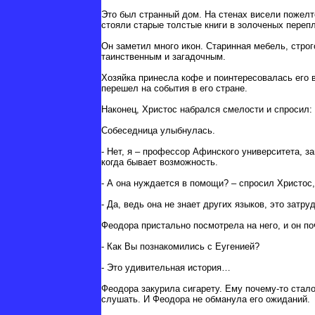
Это был странный дом. На стенах висели пожелт
стояли старые толстые книги в золоченых перепл
Он заметил много икон. Старинная мебель, строг
таинственным и загадочным.
Хозяйка принесла кофе и поинтересовалась его в
перешел на события в его стране.
Наконец, Христос набрался смелости и спросил:
Собеседница улыбнулась.
- Нет, я – профессор Афинского университета, з
когда бывает возможность.
- А она нуждается в помощи? – спросил Христос,
- Да, ведь она не знает других языков, это за
Феодора пристально посмотрела на него, и он по
- Как Вы познакомились с Еугенией?
- Это удивительная история…
Феодора закурила сигарету. Ему почему-то стало
слушать. И Феодора не обманула его ожиданий.