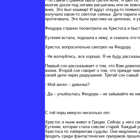
- Но самой странной была третья ночь. Я шел по
многие доски под ногами расшатаны или их вовс
вниз. Это был кошмар! И вдруг откуда-то появил
излучали какое-то светлое сиянье. Дети парили н
протягивала. Это были крестики на цепочках, я 
Феодора странно посмотрела на Христоса и быстр
Еугения встала, подошла к нему, и сказала что-
Христос вопросительно смотрел на Феодору.
- Не волнуйтесь, все хорошо. Я не буду рассказы
Первый сон рассказывает о том, что Вам довело
жизни. Второй сон говорит о том, что прежде че
своей цели через разрушения. Третий сон самый
- Мой ангел – девочка?
- Да – улыбнулась Феодора – не забывайте ее ни
С той поры минуло несколько лет.
Христос и ныне живет в Греции. Сейчас у него с
Еугении, которая стала совсем старой. Каждый р
Христоса по лабиринтам судьбы. Они медленно дв
бродить среди фантастических призраков прошл