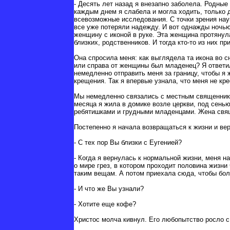
- Десять лет назад я внезапно заболела. Родные
каждым днем я слабела и могла ходить, только 
всевозможные исследования. С точки зрения нау
все уже потеряли надежду. И вот однажды ночью
женщину с иконой в руке. Эта женщина протянула
близких, родственников. И тогда кто-то из них п
Она спросила меня: как выглядела та икона во 
или справа от женщины был младенец? Я ответил
немедленно отправить меня за границу, чтобы я 
крещения. Так я впервые узнала, что меня не кр
Мы немедленно связались с местным священником
месяца я жила в домике возле церкви, под сенью
ребятишками и грудными младенцами. Жена свя
Постепенно я начала возвращаться к жизни и в
- С тех пор Вы близки с Еугенией?
- Когда я вернулась к нормальной жизни, меня н
о мире грез, в котором проходит половина жизни
таким вещам. А потом приехала сюда, чтобы бол
- И что же Вы узнали?
- Хотите еще кофе?
Христос молча кивнул. Его любопытство росло с