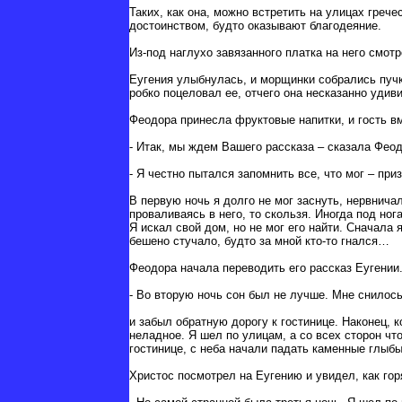
Таких, как она, можно встретить на улицах греч
достоинством, будто оказывают благодеяние.
Из-под наглухо завязанного платка на него смот
Еугения улыбнулась, и морщинки собрались пуч
робко поцеловал ее, отчего она несказанно удив
Феодора принесла фруктовые напитки, и гость вм
- Итак, мы ждем Вашего рассказа – сказала Феод
- Я честно пытался запомнить все, что мог – пр
В первую ночь я долго не мог заснуть, нервничал
проваливаясь в него, то скользя. Иногда под н
Я искал свой дом, но не мог его найти. Сначала 
бешено стучало, будто за мной кто-то гнался…
Феодора начала переводить его рассказ Еугении
- Во вторую ночь сон был не лучше. Мне снилось
и забыл обратную дорогу к гостинице. Наконец, 
неладное. Я шел по улицам, а со всех сторон чт
гостинице, с неба начали падать каменные глыбы
Христос посмотрел на Еугению и увидел, как го