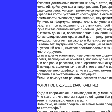
Ускоряет достижение позитивных результатов, п
желаний, действует как антидепрессант. Провер
Еще одна руна, которая применяется одиночно –
укрепляет кости, устраняет ипохондрию. Рекоме
возможности высвобождения энергии, неукротим
Руническая формула, которая очень популярна п
результат при истощении, отсутствии сил, проб
Руна Ингваз символизирует лиловый цвет, уско
выстоять до конца, восстановление и обновлени
Кеназ олицетворяет оранжевый цвет, предупреж
желудок, помогает при ожогах и болезнях репро
Обозначает внутренний огонь, исходящий от чело
внутренний огонь, быстрое восстановление жизн
многого другого.
Есть и другие малоизвестные рунические форму
время, периодически обновляя, поскольку они с
они все равно работают, как энергетический акк
В принципе, заложенных в этой книге знаний о в
синдроме энергодефицита, но и в других тяжелы
организма в экстремальных ситуациях.
Если не помогут эти рецепты, остается только
ФОТОННОЕ БУДУЩЕЕ (ЗАКЛЮЧЕНИЕ)
Когда я соприкасаюсь с неизведанным, у меня в
Мне кажется, что все мы когда-то обладали без
телепатироваться, читать мысли…
Возможно, нашими предками все-таки были предс
то катастрофы?
Ключевым словом ко всему является слово «Энер