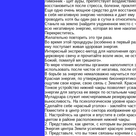
Лимонник - щит ауры, препятствует воздействию
восстановиться после стресса, болезни, прокл
Еще одно очень мощное средство для восстановл
в себя негативную энергию человека и дает ем
проводить хотя бы один раз в сутки в относите
Станьте на землю (найдите уединенное место с ч
всю негативную энергию, которая во мне накопи
Перекреститесь.
Желательно повторить это три раза.
Во время этой процедуры (особенно в первый ра
ему поступает живая здоровая энергия.
Интересный экспресс-метод для наполнения орга
церковную свечу и прочитайте возле икон, не о
Божий, помилуй мя грешного».
По мере чтения молитвы организм наполняется э
использовать после чисток от негатива, после о
В борьбе за энергию немаловажно научиться по
Красная энергия, по утверждению биоэнергетик
ощутим свои корни, свою связь с Землей. Красн
Тонкое устройство нижней чакры позволяет усва
энергии для запуска ее вверх по остальным чак
Муладхара служит неисчерпаемым резервуаром ч
выносливость. На психологическом уровне красн
Сделайте себе «красный уголок» - заклейте час
Поместите в центр этого сектора изображение кр
1. Настройтесь на цветок и впустите в себя кра
цветом в районе расположения нижней чакры.
2. Представьте, как цветок, с которым вы резон
Энергия центра Земли усиливает красную энерги
3. Представьте, что вы тоже связаны корнями с 