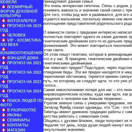
принадлежит данная семья.
КЕФЕЛИ
Это очень интересная гипотеза. Связь с родом,
ВСЕМИРНЫЙ
понимать важность и значение своей связи с пр
ФОРУМ ДУХОВНОЙ
Для того, чтобы род жил и развивался, для его
КУЛЬТУРЫ
отдается мальчикам, поскольку именно они явл
ФОТОГАЛЕРЕИ
воплощения представителей родительского рода
ПРОГНОЗ НА 2019
ГОД
О важности связи с предками интересно написал
ЧЕЛОВЕК
полностью повторяет одного из своих далеких п
VIP - КОСМЕТИКА
генетическим двойником кого-то из дальних пред
XXI ВЕКА
физиономией. Это может повториться поколений 
этом свете.
ВЗАИМООТНОШЕНИЯ
Об этом пишут генетики, которые в реинкарнацию
ФЭН-ШУЙ ДОМА
что и у нас. В принципе, генетические двойники
ПРОГНОЗ НА 2021
генетическими двойниками…
ГОД
Как помогают предки? Подспудно, через подсозн
отведение беды. Эти же предки находятся в наш
ПРОГНОЗ НА 2022
переломная обстановка, теряется времен связу
ГОД
путь, по которому не следует идти, то это уже 
ПРОГНОЗ НА 2023
голоса…
ГОД
Самая невосполнимая потеря для нас – это незн
ПРОГНОЗ НА 2024
мировоззренческие основы, куда нам идти, как
ГОД
сведения о человеке как божьем творении»…
ПОИСК ЛЮДЕЙ ПО
Утратив земную связь с умершими предками, лю
ФОТО
Зигмунд Фрейд сказал однажды, что "Сон - это 
В РАЗРАБОТКЕ
Тибетцы имеют древнюю традицию работы с сим
ИКОНЫ
детства работать с символами снов.
СЕМИНАРЫ
Общаясь с духами близких, люди получают их по
КОНТАКТЫ
Недалек тот день, когда души людей начнут иск
оккультными знаниями.
МАГАЗИН