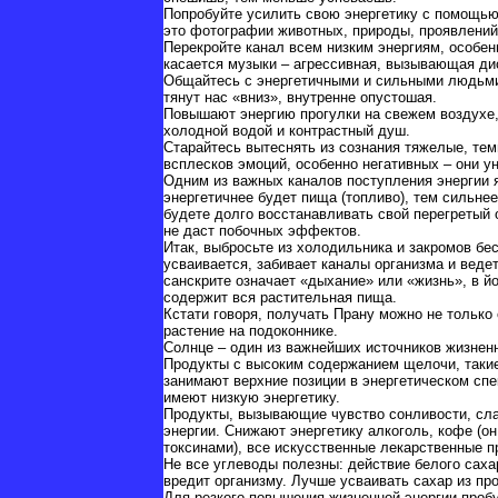
Попробуйте усилить свою энергетику с помощью 
это фотографии животных, природы, проявлений
Перекройте канал всем низким энергиям, особе
касается музыки – агрессивная, вызывающая ди
Общайтесь с энергетичными и сильными людьми 
тянут нас «вниз», внутренне опустошая.
Повышают энергию прогулки на свежем воздухе
холодной водой и контрастный душ.
Старайтесь вытеснять из сознания тяжелые, тем
всплесков эмоций, особенно негативных – они у
Одним из важных каналов поступления энергии 
энергетичнее будет пища (топливо), тем сильнее
будете долго восстанавливать свой перегретый о
не даст побочных эффектов.
Итак, выбросьте из холодильника и закромов бе
усваивается, забивает каналы организма и веде
санскрите означает «дыхание» или «жизнь», в йо
содержит вся растительная пища.
Кстати говоря, получать Прану можно не только 
растение на подоконнике.
Солнце – один из важнейших источников жизненн
Продукты с высоким содержанием щелочи, такие,
занимают верхние позиции в энергетическом спе
имеют низкую энергетику.
Продукты, вызывающие чувство сонливости, слаб
энергии. Снижают энергетику алкоголь, кофе (о
токсинами), все искусственные лекарственные п
Не все углеводы полезны: действие белого сахар
вредит организму. Лучше усваивать сахар из пр
Для резкого повышения жизненной энергии пробу