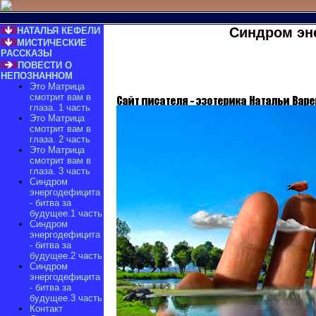
Синдром эне
НАТАЛЬЯ КЕФЕЛИ
МИСТИЧЕСКИЕ
РАССКАЗЫ
ПОВЕСТИ О
НЕПОЗНАННОМ
Это Матрица
смотрит вам в
глаза. 1 часть
Это Матрица
смотрит вам в
глаза. 2 часть
Это Матрица
смотрит вам в
глаза. 3 часть
Синдром
энергодефицита
- битва за
будущее.1 часть
Синдром
энергодефицита
- битва за
будущее.2 часть
Синдром
энергодефицита
- битва за
будущее.3 часть
Контакт