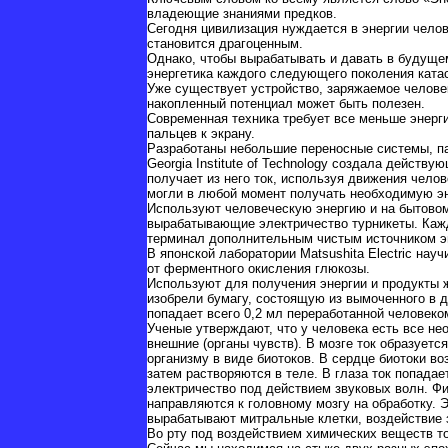
владеющие знаниями предков.
Сегодня цивилизация нуждается в энергии челов
становится драгоценным.
Однако, чтобы вырабатывать и давать в будущем
энергетика каждого следующего поколения кат
Уже существует устройство, заряжаемое человек
накопленный потенциал может быть полезен.
Современная техника требует все меньше энерги
пальцев к экрану.
Разработаны небольшие переносные системы, па
Georgia Institute of Technology создала действ
получает из него ток, используя движения чел
могли в любой момент получать необходимую э
Используют человеческую энергию и на бытовом 
вырабатывающие электричество турникеты. Кажды
терминал дополнительным чистым источником э
В японской лаборатории Matsushita Electric нау
от ферментного окисления глюкозы.
Используют для получения энергии и продукты ж
изобрели бумагу, состоящую из вымоченного в 
попадает всего 0,2 мл переработанной человек
Ученые утверждают, что у человека есть все нео
внешние (органы чувств). В мозге ток образует
организму в виде биотоков. В сердце биотоки в
затем растворяются в теле. В глаза ток попадае
электричество под действием звуковых волн. Фи
направляются к головному мозгу на обработку. 
вырабатывают митральные клетки, воздействие 
Во рту под воздействием химических веществ 