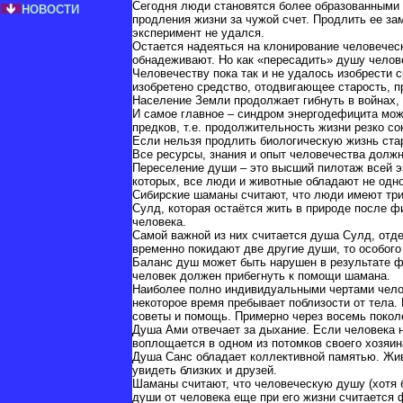
Сегодня люди становятся более образованными 
НОВОСТИ
продления жизни за чужой счет. Продлить ее з
эксперимент не удался.
Остается надеяться на клонирование человечес
обнадеживают. Но как «пересадить» душу челове
Человечеству пока так и не удалось изобрести 
изобретено средство, отодвигающее старость, 
Население Земли продолжает гибнуть в войнах,
И самое главное – синдром энергодефицита може
предков, т.е. продолжительность жизни резко со
Если нельзя продлить биологическую жизнь стар
Все ресурсы, знания и опыт человечества должн
Переселение души – это высший пилотаж всей э
которых, все люди и животные обладают не одн
Сибирские шаманы считают, что люди имеют три 
Сулд, которая остаётся жить в природе после ф
человека.
Самой важной из них считается душа Сулд, отде
временно покидают две другие души, то особого
Баланс душ может быть нарушен в результате ф
человек должен прибегнуть к помощи шамана.
Наиболее полно индивидуальными чертами челов
некоторое время пребывает поблизости от тела.
советы и помощь. Примерно через восемь покол
Душа Ами отвечает за дыхание. Если человека н
воплощается в одном из потомков своего хозяин
Душа Санс обладает коллективной памятью. Жив
увидеть близких и друзей.
Шаманы считают, что человеческую душу (хотя б
души от человека еще при его жизни считается 