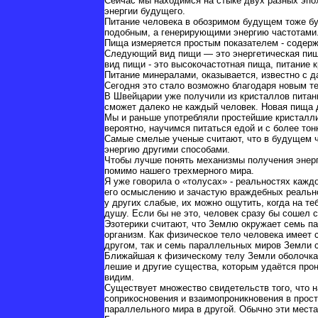
Сейчас мы находимся на стыке двух разных эпох
энергии будущего.
Питание человека в обозримом будущем тоже бу
подобным, а генерирующими энергию частотами
Пища измеряется простым показателем - содерж
Следующий вид пищи — это энергетическая пища 
вид пищи - это высокочастотная пища, питание к
Питание минералами, оказывается, известно с д
Сегодня это стало возможно благодаря новым т
В Швейцарии уже получили из кристаллов питание
сможет далеко не каждый человек. Новая пища д
Мы и раньше употребляли простейшие кристалли
вероятно, научимся питаться едой и с более тон
Самые смелые ученые считают, что в будущем ч
энергию другими способами.
Чтобы лучше понять механизмы получения энерг
помимо нашего трехмерного мира.
Я уже говорила о «толусах» - реальностях кажд
его осмыслению и зачастую враждебных реально
у других слабые, их можно ощутить, когда на т
душу. Если бы не это, человек сразу бы сошел 
Эзотерики считают, что Землю окружает семь па
организм. Как физическое тело человека имеет 
другом, так и семь параллельных миров Земли с
Ближайшая к физическому телу Земли оболочка 
лешие и другие существа, которым удаётся прон
видим.
Существует множество свидетельств того, что 
соприкосновения и взаимопроникновения в прост
параллельного мира в другой. Обычно эти мест