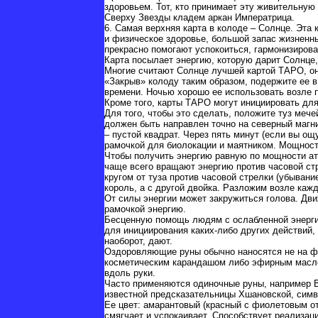
здоровьем. Тот, кто принимает эту живительную
Сверху Звезды кладем аркан Императрица.
6. Самая верхняя карта в колоде – Солнце. Эта
и физическое здоровье, большой запас жизненны
прекрасно помогают успокоиться, гармонизирова
Карта посылает энергию, которую дарит Солнце, 
Многие считают Солнце лучшей картой ТАРО, он
«Закрыв» колоду таким образом, подержите ее в 
времени. Ночью хорошо ее использовать возле 
Кроме того, карты ТАРО могут инициировать дл
Для того, чтобы это сделать, положите туз мечей
должен быть направлен точно на северный магн
– пустой квадрат. Через пять минут (если вы о
рамочкой для биолокации и маятником. Мощность
Чтобы получить энергию равную по мощности ат
чаще всего вращают энергию против часовой стр
кругом от туза против часовой стрелки (убывани
король, а с другой двойка. Разложим возле каж
От силы энергии может закружиться голова. Дв
рамочкой энергию.
Бесценную помощь людям с ослабленной энергие
для инициирования каких-либо других действий,
наоборот, дают.
Оздоровляющие руны обычно наносятся не на фо
косметическим карандашом либо эфирным маслом
вдоль руки.
Часто применяются одиночные руны, например Ву
известной предсказательницы Хшановской, симво
Ее цвет: амарантовый (красный с фиолетовым о
смягчает и успокаивает. Способствует реализац