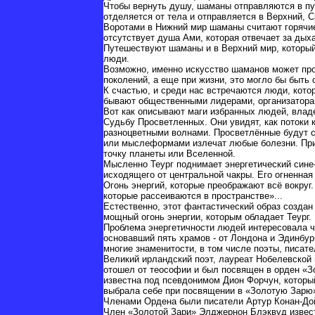
Чтобы вернуть душу, шаманы отправляются в пу
отделяется от тела и отправляется в Верхний, 
Воротами в Нижний мир шаманы считают горячие 
отсутствует душа Ами, которая отвечает за дых
Путешествуют шаманы и в Верхний мир, который 
люди.
Возможно, именно искусство шаманов может прол
поколений, а еще при жизни, это могло бы быть
К счастью, и среди нас встречаются люди, кот
бывают общественными лидерами, организаторами
Вот как описывают маги избранных людей, влад
Судьбу Просветленных. Они увидят, как потоки 
разноцветными волнами. Просветлённые будут с
или мыслеформами излечат любые болезни. Прим
точку планеты или Вселенной.
Мысленно Теург поднимает энергетический сине-
исходящего от центральной чакры. Его огненная
Огонь энергий, которые преображают всё вокруг
которые рассеиваются в пространстве»...
Естественно, этот фантастический образ создан
мощный огонь энергии, которым обладает Теург.
Проблема энергетичности людей интересовала ч
основавший пять храмов - от Лондона и Эдинбу
многие знаменитости, в том числе поэты, писат
Великий ирландский поэт, лауреат Нобелевской
отошел от теософии и был посвящен в орден «З
известна под псевдонимом Дион Форчун, который 
выбрала себе при посвящении в «Золотую Зарю».
Членами Ордена были писатели Артур Конан-Дой
Член «Золотой Зари» Элджернон Блэквуд извест