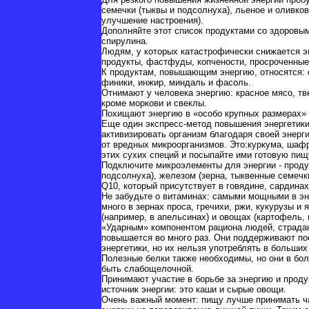
семечки (тыквы и подсолнуха), льеное и оливко
улучшение настроения).
Дополняйте этот список продуктами со здоровыми
спирулина.
Людям, у которых катастрофически снижается э
продукты, фастфуды, копчености, просроченные
К продуктам, повышающим энергию, относятся: 
финики, инжир, миндаль и фасоль.
Отнимают у человека энергию: красное мясо, тве
кроме моркови и свеклы.
Похищают энергию в «особо крупных размерах» 
Еще один экспресс-метод повышения энергетики
активизировать организм благодаря своей энер
от вредных микроорганизмов. Это:куркума, шафра
этих сухих специй и посыпайте ими готовую пищ
Подключите микроэлементы для энергии - продук
подсолнуха), железом (зерна, тыквенные семечки
Q10, который присутствует в говядине, сардинах
Не забудьте о витаминах: самыми мощными в эн
много в зернах проса, гречихи, ржи, кукурузы и
(например, в апельсинах) и овощах (картофель, 
«Ударным» компонентом рациона людей, страда
повышается во много раз. Они поддерживают по
энергетики, но их нельзя употреблять в больших
Полезные белки также необходимы, но они в бо
быть слабощелочной.
Принимают участие в борьбе за энергию и проду
источник энергии: это каши и сырые овощи.
Очень важный момент: пищу лучше принимать ча