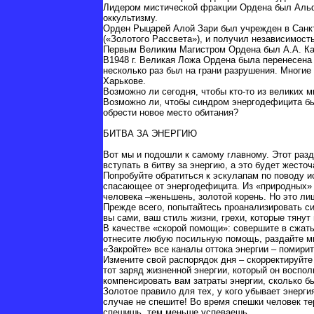
Лидером мистической фракции Ордена был Альф
оккультизму.
Орден Рыцарей Алой Зари был учрежден в Санкт-
(«Золотого Рассвета»), и получил независимость
Первым Великим Магистром Ордена был А.А. Кар
В1948 г. Великая Ложа Ордена была перенесена 
несколько раз был на грани разрушения. Многие
Харькове.
Возможно ли сегодня, чтобы кто-то из великих м
Возможно ли, чтобы синдром энергодефицита был
обрести новое место обитания?
БИТВА ЗА ЭНЕРГИЮ
Вот мы и подошли к самому главному. Этот разд
вступать в битву за энергию, а это будет жест
Попробуйте обратиться к эскулапам по поводу и
спасающее от энергодефицита. Из «природных»
человека –женьшень, золотой корень. Но это ли
Прежде всего, попытайтесь проанализировать си
вы сами, ваш стиль жизни, грехи, которые тянут 
В качестве «скорой помощи»: совершите в сжаты
отнесите любую посильную помощь, раздайте ми
«Закройте» все каналы оттока энергии – помири
Измените свой распорядок дня – скорректируйте 
тот заряд жизненной энергии, который он воспол
компенсировать вам затраты энергии, сколько бы
Золотое правило для тех, у кого убывает энерги
случае не спешите! Во время спешки человек те
спешишь, тем меньше успеваешь.