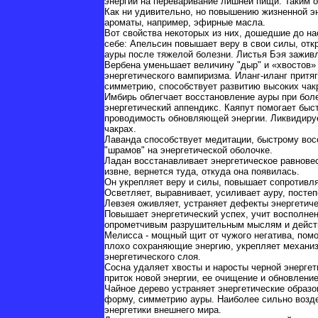
энергии на переваривание лишней пищи. Таким о
Как ни удивительно, но повышению жизненной э
ароматы, например, эфирные масла.
Вот свойства некоторых из них, дошедшие до на
себе: Апельсин повышает веру в свои силы, от
ауры после тяжелой болезни. Листья Бэя зажив
Вербена уменьшает величину "дыр" и «хвостов» 
энергетического вампиризма. Иланг-иланг притя
симметрию, способствует развитию высоких чак
Имбирь облегчает восстановление ауры при болез
энергетический аппендикс. Каяпут помогает быс
проводимость обновляющей энергии. Ликвидируе
чакрах.
Лаванда способствует медитации, быстрому во
"шрамов" на энергетической оболочке.
Ладан восстанавливает энергетическое равновес
извне, вернется туда, откуда она появилась.
Он укрепляет веру и силы, повышает сопротивля
Осветляет, выравнивает, усиливает ауру, посте
Левзея оживляет, устраняет дефекты энергетиче
Повышает энергетический успех, учит восполнен
опрометчивым разрушительным мыслям и действ
Мелисса - мощный щит от чужого негатива, помо
плохо сохраняющие энергию, укрепляет механиз
энергетического слоя.
Сосна удаляет хвосты и наросты черной энергет
приток новой энергии, ее очищение и обновлени
Чайное дерево устраняет энергетические образ
форму, симметрию ауры. Наиболее сильно возде
энергетики внешнего мира.