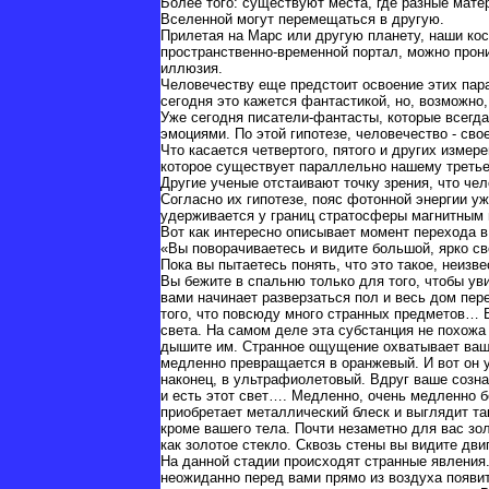
Более того: существуют места, где разные мат
Вселенной могут перемещаться в другую.
Прилетая на Марс или другую планету, наши кос
пространственно-временной портал, можно прони
иллюзия.
Человечеству еще предстоит освоение этих пара
сегодня это кажется фантастикой, но, возможн
Уже сегодня писатели-фантасты, которые всегд
эмоциями. По этой гипотезе, человечество - св
Что касается четвертого, пятого и других измер
которое существует параллельно нашему третьему
Другие ученые отстаивают точку зрения, что че
Согласно их гипотезе, пояс фотонной энергии у
удерживается у границ стратосферы магнитным 
Вот как интересно описывает момент перехода 
«Вы поворачиваетесь и видите большой, ярко св
Пока вы пытаетесь понять, что это такое, неизв
Вы бежите в спальню только для того, чтобы у
вами начинает разверзаться пол и весь дом пер
того, что повсюду много странных предметов… В
света. На самом деле эта субстанция не похожа 
дышите им. Странное ощущение охватывает ваше 
медленно превращается в оранжевый. И вот он 
наконец, в ультрафиолетовый. Вдруг ваше созна
и есть этот свет…. Медленно, очень медленно б
приобретает металлический блеск и выглядит та
кроме вашего тела. Почти незаметно для вас зо
как золотое стекло. Сквозь стены вы видите дв
На данной стадии происходят странные явления.
неожиданно перед вами прямо из воздуха появит