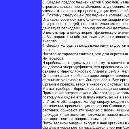
3. Кладем предпоследней картой 8 жезлов, назв
стремительность при стабильности, движение, к
указывать на характер происходящих изменений
4. Поэтому следующей (последней в колоде) буд
Эта карта соотносится с физической мощью и си
олицетворяет людей, полных энтузиазма и энерг
действует периодами: период активной деятельн
В целом, карта олицетворяет физическую активно
неблагоприятным обстоятельствам, позитивное 
энергию.
4. Вверху колоды выкладываем одну за другой 
верхняя.
Некоторые тарологи считают, что для обретени
Императора.
Я пробовала это делать, но почему-то количес
синдромом энергодефицита, это проблематично.
связана с Инь-полярностью планеты Земля. Чел
Он притягивает к себе все виды энергии, являя
организме усиливаются Инь-процессы. Все орган
Организм превращается в инертную систему, в
Мы же, наоборот, боремся за возвращение спос
Применение энергии аркана Императрица исполь
поэтому мы будем его использовать, но не в ве
5. Итак, чтобы закрыть колоду сверху, кладем п
растениями, принимающими энергию Солнца и, 
растения, собирают эту энергию с полей. Хищны
приходит к нам зеленым потоком от нашей плане
насыщает клетки, напрягает мышцы.
Поток зеленой энергии входит в наш организм в 
Организм через клетки насыщается энергией Сол