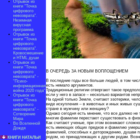
Отрывок из
книги "Точка
цифрового
невозврата".
Неземная
вирусная
программа
Отрывок из
книги "Точка
цифрового
невозврата".
Кровосмешение
и HTML души
Отрывок из
книги "Точка
В ОЧЕРЕДЬ ЗА НОВЫМ ВОПЛОЩЕНИЕМ
цифрового
невозврата" -
В последние годы все больше людей, в том числ
"Психо-
есть немало аргументов.
информационная
Традиционные религии отвергают такое предполож
война 2020 года"
если у него в запасе – несколько вариантов неп
Отрывок из
На одной только Земле, считают эзотерики, чело
книги "Точка
виде искупления – в животных и иных живых сущ
цифрового
стране в мужчину или женщину?
невозврата" -
Однако сегодня есть мнение, что все далеко не
Сотворение
многие фамилии перестают существовать в физи
Мира
Как считают ученые, при этом возникают сложно
Во Вселенной
есть имеющих общих предков и фамилию умершие
Дождя
фамилией, способных к деторождению, душам пр
родом, но принадлежащих к другим родам. Возни
КНИГИ НАТАЛЬИ