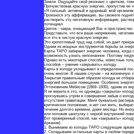
Земли. Ощущайте свой резонанс с цветком, тож
Прочувствовав красную энергию, пропустив ее 
«Я сильный, активный и здоровый, мой организм
Произнося эту аффирмацию, вы сможете поднять
растворить эту негативную информацию, раствор
потенциал.
Цветок - чакра, очищающий Вас и пространство.
Представьте, что все ваше напряжение, негатив
все это в чистую красную энергию.
Это кропотливый труд над собой, но дает прекр
Одним из мощных инструментов борьбы за энер
Карты ТАРО забирают энергию человека, когда о
возможность узнать непознанное. Поэтому людя
Однако есть некоторые способы, известные толь
способов – умение «закрывать» колоду.
Карты в колоде укладывают в определенной пос
очень многое. В нашем случае – на жизненную э
Закрытая правильным образом колода не отбирае
энергией большое помещение. Особенно энерге
Оттоновичем Мёбесом (1869--1930), одним из в
Я не верила в это, но однажды «закрыла» колод
проснувшись утром и совершенно забыв о колоде
отсутствия гравитации. Меня буквально распира
критическое положение, и нет сил жить, выбира
течение долгого времени, даже месяцы. Но иног
или положив шкатулку с черной внутренней пов
Вот проверенный способ, как «закрывать» коло
Арканов):
1. Вынимаем из колоды ТАРО следующие арканы 
2. Складываем остальные карты в любом порядке